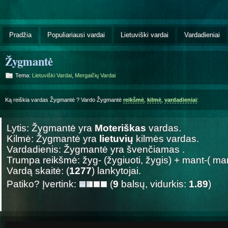
Pradžia
Populiariausi vardai
Lietuviški vardai
Vardadieniai
Žygmantė
Tema:
Lietuviški Vardai
,
Mergaičių Vardai
Ką reiškia vardas Žygmantė ? Vardo Žygmantė
reikšmė
,
kilmė
,
vardadieniai
:
Lytis: Žygmantė yra
Moteriškas
vardas.
Kilmė: Žygmantė yra
lietuvių
kilmės vardas.
Vardadienis: Žygmantė yra švenčiamas
.
Trumpa reikšmė: žyg- (žygiuoti, žygis) + mant-( m
Vardą skaitė: (
1277
) lankytojai.
Patiko? Įvertink:
(
9
balsų, vidurkis:
1.89
)