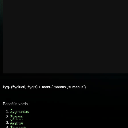
žyg- (žygiuoti, žygis) + mant-( mantus „sumanus“)
Panašūs vardai:
Žygmantas
Žygintė
Žyginta
Žeimantė