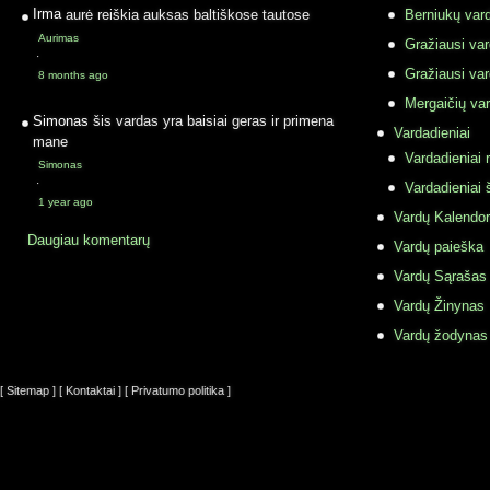
Irma
aurė reiškia auksas baltiškose tautose
Berniukų vard
Aurimas
Gražiausi va
·
Gražiausi va
8 months ago
Mergaičių var
Simonas
šis vardas yra baisiai geras ir primena
Vardadieniai
mane
Vardadieniai r
Simonas
·
Vardadieniai 
1 year ago
Vardų Kalendor
Daugiau komentarų
Vardų paieška
Vardų Sąrašas
Vardų Žinynas
Vardų žodynas
[ Sitemap ]
[ Kontaktai ]
[ Privatumo politika ]