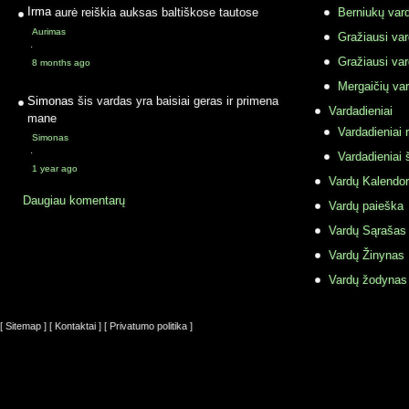
Irma
aurė reiškia auksas baltiškose tautose
Berniukų vard
Aurimas
Gražiausi va
·
Gražiausi va
8 months ago
Mergaičių var
Simonas
šis vardas yra baisiai geras ir primena
Vardadieniai
mane
Vardadieniai r
Simonas
·
Vardadieniai 
1 year ago
Vardų Kalendor
Daugiau komentarų
Vardų paieška
Vardų Sąrašas
Vardų Žinynas
Vardų žodynas
[ Sitemap ]
[ Kontaktai ]
[ Privatumo politika ]