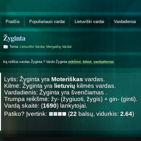
Pradžia
Populiariausi vardai
Lietuviški vardai
Vardadieniai
Žyginta
Tema:
Lietuviški Vardai
,
Mergaičių Vardai
Ką reiškia vardas Žyginta ? Vardo Žyginta
reikšmė
,
kilmė
,
vardadieniai
:
Lytis: Žyginta yra
Moteriškas
vardas.
Kilmė: Žyginta yra
lietuvių
kilmės vardas.
Vardadienis: Žyginta yra švenčiamas
.
Trumpa reikšmė: žy- (žygiuoti, žygis) + gin- (ginti).
Vardą skaitė: (
1690
) lankytojai.
Patiko? Įvertink:
(
22
balsų, vidurkis:
2.64
)