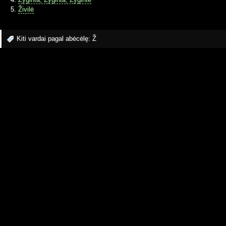
Živilė
Kiti vardai pagal abėcėlę:
Ž