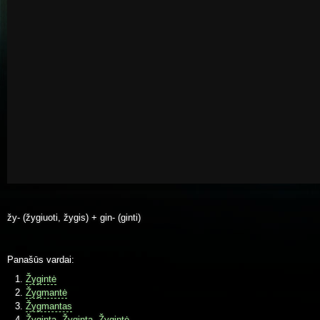
žy- (žygiuoti, žygis) + gin- (ginti)
Panašūs vardai:
Žygintė
Žygmantė
Žygmantas
Žyginta, Žyginta, Žygintė