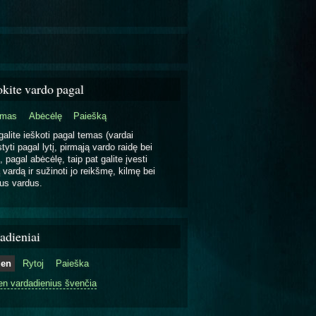
okite vardo pagal
emas
Abėcėlę
Paiešką
galite ieškoti pagal temas (vardai
tyti pagal lytį, pirmąją vardo raidę bei
, pagal abėcėlę, taip pat galite įvesti
 vardą ir sužinoti jo reikšmę, kilmę bei
us vardus.
adieniai
ien
Rytoj
Paieška
en vardadienius švenčia