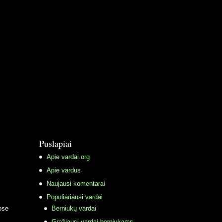
Puslapiai
Apie vardai.org
Apie vardus
Naujausi komentarai
Populiariausi vardai
ose
Berniukų vardai
Gražiausi vardai berniukams