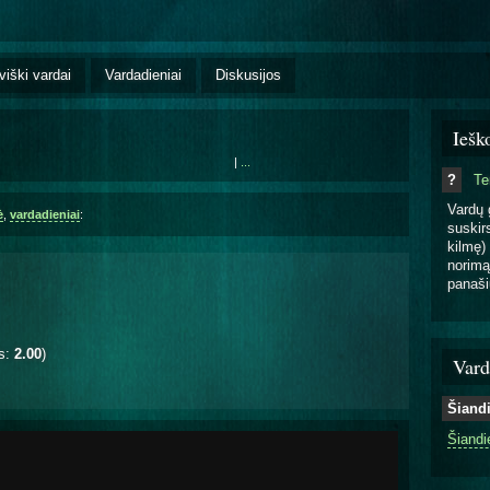
viški vardai
Vardadieniai
Diskusijos
Iešk
|
...
?
T
Vardų 
ė
,
vardadieniai
:
suskirs
kilmę) 
norimą
panaši
is:
2.00
)
Vard
Šiand
Šiandi