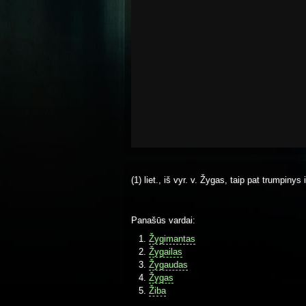
(1) liet., iš vyr. v. Žygas, taip pat trumpiny
Panašūs vardai:
Žygimantas
Žygailas
Žygaudas
Žygas
Žiba