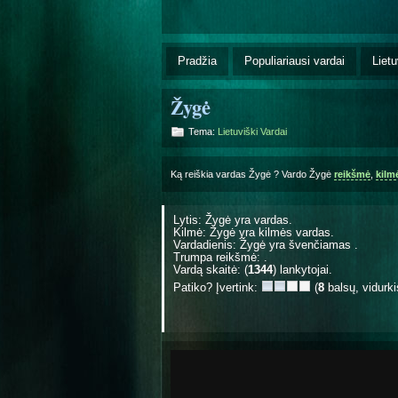
Pradžia
Populiariausi vardai
Lietu
Žygė
Tema:
Lietuviški Vardai
Ką reiškia vardas Žygė ? Vardo Žygė
reikšmė
,
kilm
Lytis: Žygė yra
vardas.
Kilmė: Žygė yra
kilmės vardas.
Vardadienis: Žygė yra švenčiamas
.
Trumpa reikšmė: .
Vardą skaitė: (
1344
) lankytojai.
Patiko? Įvertink:
(
8
balsų, vidurk