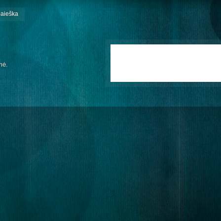
paieška
mė.