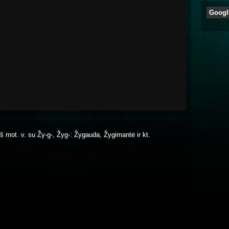
Googl
s iš mot. v. su Žy-g-, Žyg-: Žygauda, Žygimantė ir kt.