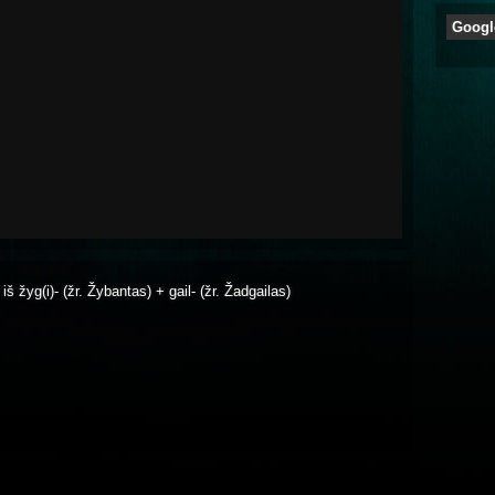
Googl
 iš žyg(i)- (žr. Žybantas) + gail- (žr. Žadgailas)