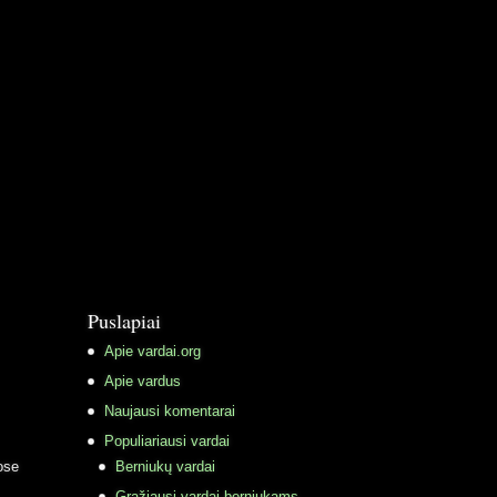
Puslapiai
Apie vardai.org
Apie vardus
Naujausi komentarai
Populiariausi vardai
ose
Berniukų vardai
Gražiausi vardai berniukams