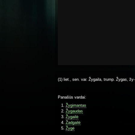
(1) liet., sen. var. Žygaila, trump. Žygas, žy-
Panašūs vardai:
Žygimantas
Žygaudas
Žygailė
Žadgailė
Žygė