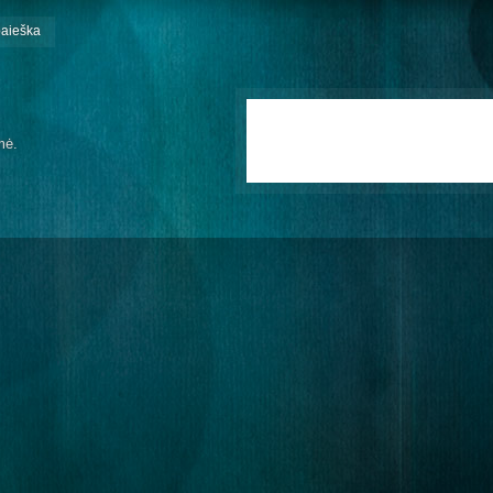
paieška
mė.