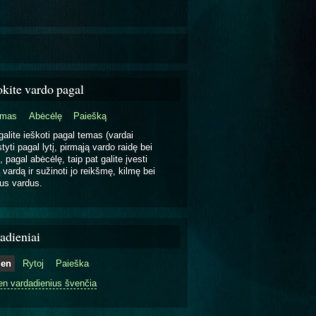
okite vardo pagal
emas
Abėcėlę
Paiešką
galite ieškoti pagal temas (vardai
tyti pagal lytį, pirmąją vardo raidę bei
, pagal abėcėlę, taip pat galite įvesti
 vardą ir sužinoti jo reikšmę, kilmę bei
us vardus.
adieniai
ien
Rytoj
Paieška
en vardadienius švenčia