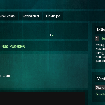
viški vardai
Vardadieniai
Diskusijos
Iešk
|
...
?
T
Vardų 
ė
,
kilmė
,
vardadieniai
:
suskirs
kilmę) 
norimą
panaši
is:
1.25
)
Vard
Šiand
Šiandi