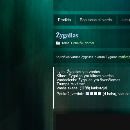
Pradžia
Populiariausi vardai
Lietu
Žygailas
Tema:
Lietuviški Vardai
Ką reiškia vardas Žygailas ? Vardo Žygailas
reikšm
Lytis: Žygailas yra
vardas.
Kilmė: Žygailas yra
kilmės vardas.
Vardadienis: Žygailas yra švenčiamas
.
Trumpa reikšmė: .
Vardą skaitė: (
1198
) lankytojai.
Patiko? Įvertink:
(
4
balsų, vidurk