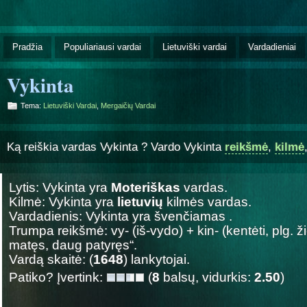
Pradžia
Populiariausi vardai
Lietuviški vardai
Vardadieniai
Vykinta
Tema:
Lietuviški Vardai
,
Mergaičių Vardai
Ką reiškia vardas Vykinta ? Vardo Vykinta
reikšmė
,
kilmė
Lytis: Vykinta yra
Moteriškas
vardas.
Kilmė: Vykinta yra
lietuvių
kilmės vardas.
Vardadienis: Vykinta yra švenčiamas
.
Trumpa reikšmė: vy- (iš-vydo) + kin- (kentėti, plg. ž
matęs, daug patyręs“.
Vardą skaitė: (
1648
) lankytojai.
Patiko? Įvertink:
(
8
balsų, vidurkis:
2.50
)