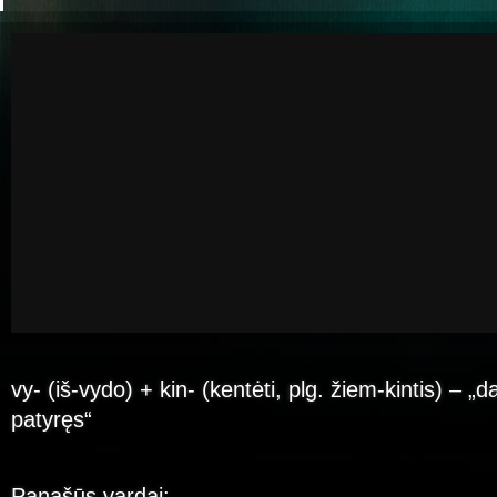
vy- (iš-vydo) + kin- (kentėti, plg. žiem-kintis) – 
patyręs“
Panašūs vardai: