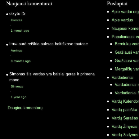
Naujausi komentarai
Puslapiai
Apie vardai.org
elzyte
Dr.
Apie vardus
Orestas
·
Naujausi komen
1 month ago
Populiariausi v
Irma
aurė reiškia auksas baltiškose tautose
Berniukų vard
Aurimas
Gražiausi va
·
Gražiausi va
8 months ago
Mergaičių var
Simonas
šis vardas yra baisiai geras ir primena
Vardadieniai
mane
Vardadieniai r
Simonas
·
Vardadieniai 
1 year ago
Vardų Kalendor
Daugiau komentarų
Vardų paieška
Vardų Sąrašas
Vardų Žinynas
Vardų žodynas