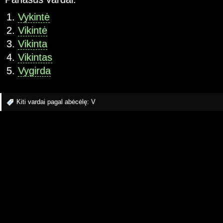
Vykintė
Vikintė
Vikinta
Vikintas
Vygirda
Kiti vardai pagal abėcėlę:
V