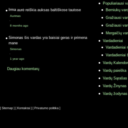
Populiariausi v
Irma
aurė reiškia auksas baltiškose tautose
Berniukų vard
Aurimas
Gražiausi va
·
Gražiausi va
8 months ago
Mergaičių var
Simonas
šis vardas yra baisiai geras ir primena
Vardadieniai
mane
Vardadieniai r
Simonas
·
Vardadieniai 
1 year ago
Vardų Kalendor
Daugiau komentarų
Vardų paieška
Vardų Sąrašas
Vardų Žinynas
Vardų žodynas
[ Sitemap ]
[ Kontaktai ]
[ Privatumo politika ]