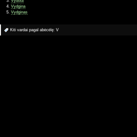
Vydota
Vydgina
Vydginas
Kiti vardai pagal abėcėlę:
V