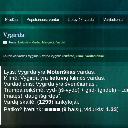
Pradžia
Populiariausi vardai
Lietuviški vardai
Vardadieniai
Vygirda
Tema:
Lietuviški Vardai
,
Mergaičių Vardai
Ką reiškia vardas Vygirda ? Vardo Vygirda
reikšmė
,
kilmė
,
vardadieniai
:
Lytis: Vygirda yra
Moteriškas
vardas.
Kilmė: Vygirda yra
lietuvių
kilmės vardas.
Vardadienis: Vygirda yra švenčiamas
.
Trumpa reikšmė: vyd- (iš-vydo) + gird- (girdėti) – „
(matęs), daug išgirdęs“.
Vardą skaitė: (
1299
) lankytojai.
Patiko? Įvertink:
(
9
balsų, vidurkis:
1.33
)