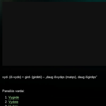
vyd- (iš-vydo) + gird- (girdėti) – „daug išvydęs (matęs), daug išgirdęs“
Panašūs vardai:
Vygirdė
Vydotė