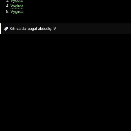
Vydota
Vygirdė
Vygirda
Kiti vardai pagal abėcėlę:
V