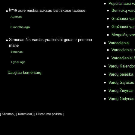
Populiariausi v
Irma
aurė reiškia auksas baltiškose tautose
Berniukų vard
Aurimas
Gražiausi va
·
Gražiausi va
8 months ago
Mergaičių var
Simonas
šis vardas yra baisiai geras ir primena
Vardadieniai
mane
Vardadieniai r
Simonas
·
Vardadieniai 
1 year ago
Vardų Kalendor
Daugiau komentarų
Vardų paieška
Vardų Sąrašas
Vardų Žinynas
Vardų žodynas
[ Sitemap ]
[ Kontaktai ]
[ Privatumo politika ]