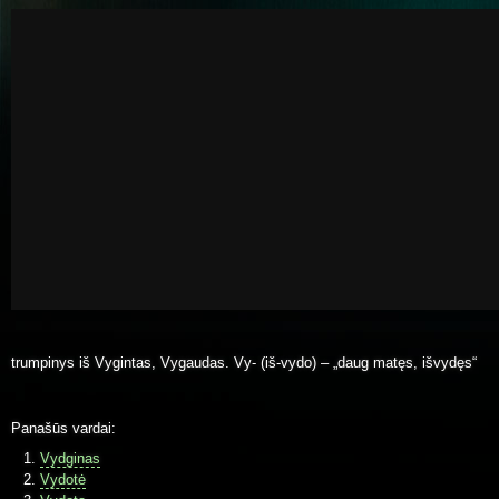
trumpinys iš Vygintas, Vygaudas. Vy- (iš-vydo) – „daug matęs, išvydęs“
Panašūs vardai:
Vydginas
Vydotė