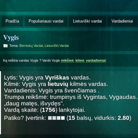
Pradžia
Populiariausi vardai
Lietuviški vardai
Vardadieniai
Vygis
Tema:
Berniukų Vardai
,
Lietuviški Vardai
Ką reiškia vardas Vygis ? Vardo Vygis
reikšmė
,
kilmė
,
vardadieniai
:
Lytis: Vygis yra
Vyriškas
vardas.
Kilmė: Vygis yra
lietuvių
kilmės vardas.
Vardadienis: Vygis yra švenčiamas
.
Trumpa reikšmė: trumpinys iš Vygintas, Vygaudas. 
„daug matęs, išvydęs“.
Vardą skaitė: (
1756
) lankytojai.
Patiko? Įvertink:
(
15
balsų, vidurkis:
2.80
)