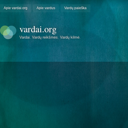
Apie vardai.org
Apie vardus
Vardų paieška
vardai.org
Vardai. Vardų reikšmės. Vardų kilmė.