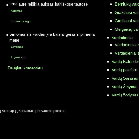
Irma
aurė reiškia auksas baltiškose tautose
Berniukų vard
Aurimas
Gražiausi va
·
Gražiausi va
8 months ago
Mergaičių var
Simonas
šis vardas yra baisiai geras ir primena
Vardadieniai
mane
Vardadieniai r
Simonas
·
Vardadieniai 
1 year ago
Vardų Kalendor
Daugiau komentarų
Vardų paieška
Vardų Sąrašas
Vardų Žinynas
Vardų žodynas
[ Sitemap ]
[ Kontaktai ]
[ Privatumo politika ]