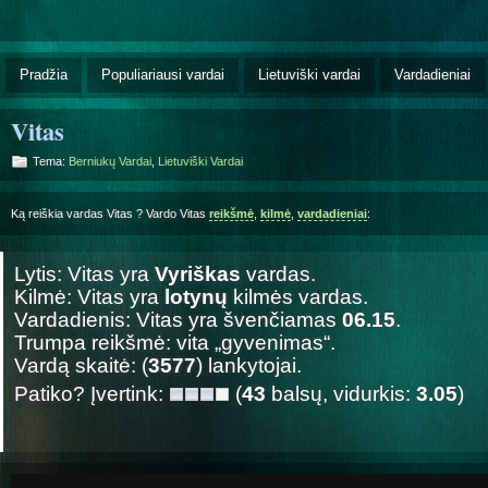
Pradžia
Populiariausi vardai
Lietuviški vardai
Vardadieniai
Vitas
Tema:
Berniukų Vardai
,
Lietuviški Vardai
Ką reiškia vardas Vitas ? Vardo Vitas
reikšmė
,
kilmė
,
vardadieniai
:
Lytis: Vitas yra
Vyriškas
vardas.
Kilmė: Vitas yra
lotynų
kilmės vardas.
Vardadienis: Vitas yra švenčiamas
06.15
.
Trumpa reikšmė: vita „gyvenimas“.
Vardą skaitė: (
3577
) lankytojai.
Patiko? Įvertink:
(
43
balsų, vidurkis:
3.05
)