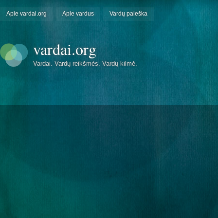
Apie vardai.org
Apie vardus
Vardų paieška
vardai.org
Vardai. Vardų reikšmės. Vardų kilmė.