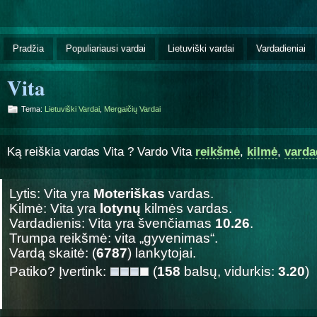
Pradžia
Populiariausi vardai
Lietuviški vardai
Vardadieniai
Vita
Tema:
Lietuviški Vardai
,
Mergaičių Vardai
Ką reiškia vardas Vita ? Vardo Vita
reikšmė
,
kilmė
,
varda
Lytis: Vita yra
Moteriškas
vardas.
Kilmė: Vita yra
lotynų
kilmės vardas.
Vardadienis: Vita yra švenčiamas
10.26
.
Trumpa reikšmė: vita „gyvenimas“.
Vardą skaitė: (
6787
) lankytojai.
Patiko? Įvertink:
(
158
balsų, vidurkis:
3.20
)