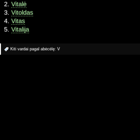
Vitalė
Vitoldas
Vitas
Vitalija
Kiti vardai pagal abėcėlę:
V