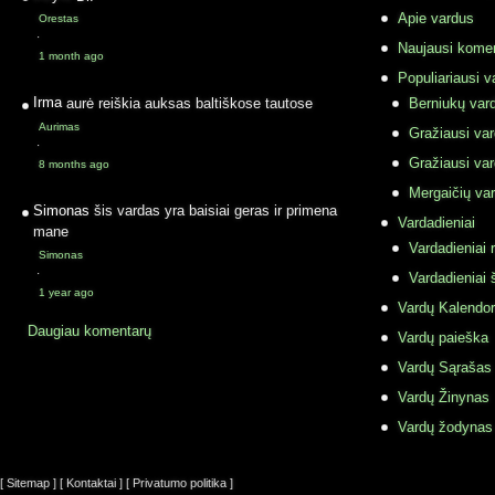
Apie vardus
Orestas
·
Naujausi komen
1 month ago
Populiariausi v
Irma
aurė reiškia auksas baltiškose tautose
Berniukų vard
Aurimas
Gražiausi va
·
Gražiausi va
8 months ago
Mergaičių var
Simonas
šis vardas yra baisiai geras ir primena
Vardadieniai
mane
Vardadieniai r
Simonas
·
Vardadieniai 
1 year ago
Vardų Kalendor
Daugiau komentarų
Vardų paieška
Vardų Sąrašas
Vardų Žinynas
Vardų žodynas
[ Sitemap ]
[ Kontaktai ]
[ Privatumo politika ]