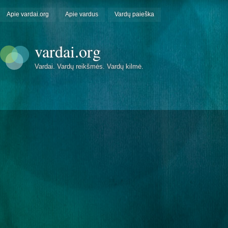
Apie vardai.org
Apie vardus
Vardų paieška
vardai.org
Vardai. Vardų reikšmės. Vardų kilmė.