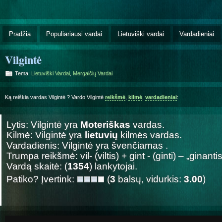
Pradžia
Populiariausi vardai
Lietuviški vardai
Vardadieniai
Vilgintė
Tema:
Lietuviški Vardai
,
Mergaičių Vardai
Ką reiškia vardas Vilgintė ? Vardo Vilgintė
reikšmė
,
kilmė
,
vardadieniai
:
Lytis: Vilgintė yra
Moteriškas
vardas.
Kilmė: Vilgintė yra
lietuvių
kilmės vardas.
Vardadienis: Vilgintė yra švenčiamas
.
Trumpa reikšmė: vil- (viltis) + gint - (ginti) – „ginantis vi
Vardą skaitė: (
1354
) lankytojai.
Patiko? Įvertink:
(
3
balsų, vidurkis:
3.00
)