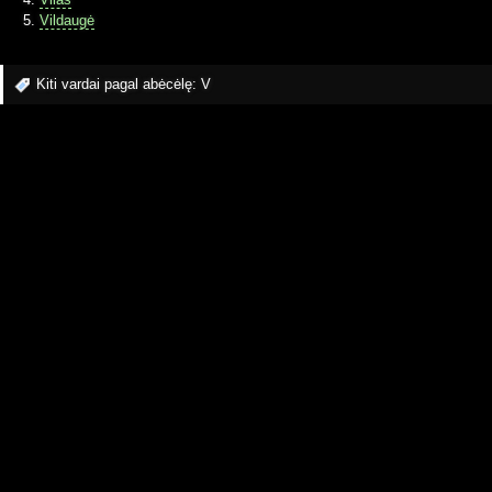
Vildaugė
Kiti vardai pagal abėcėlę:
V