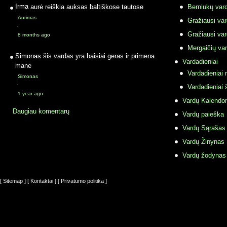
Irma
aurė reiškia auksas baltiškose tautose
Berniukų vard
Aurimas
Gražiausi va
·
Gražiausi va
8 months ago
Mergaičių var
Simonas
šis vardas yra baisiai geras ir primena
Vardadieniai
mane
Vardadieniai r
Simonas
·
Vardadieniai 
1 year ago
Vardų Kalendor
Daugiau komentarų
Vardų paieška
Vardų Sąrašas
Vardų Žinynas
Vardų žodynas
[ Sitemap ]
[ Kontaktai ]
[ Privatumo politika ]