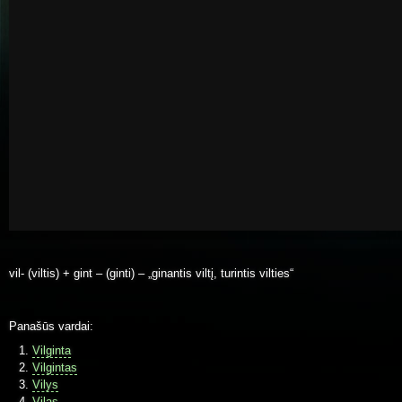
vil- (viltis) + gint – (ginti) – „ginantis viltį, turintis vilties“
Panašūs vardai:
Vilginta
Vilgintas
Vilys
Vilas