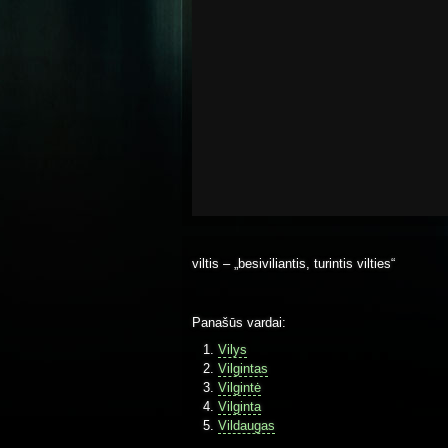
viltis – „besiviliantis, turintis vilties“
Panašūs vardai:
Vilys
Vilgintas
Vilgintė
Vilginta
Vildaugas