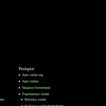
Puslapiai
Apie vardai.org
Apie vardus
Naujausi komentarai
Populiariausi vardai
ose
Berniukų vardai
Gražiausi vardai berniukams