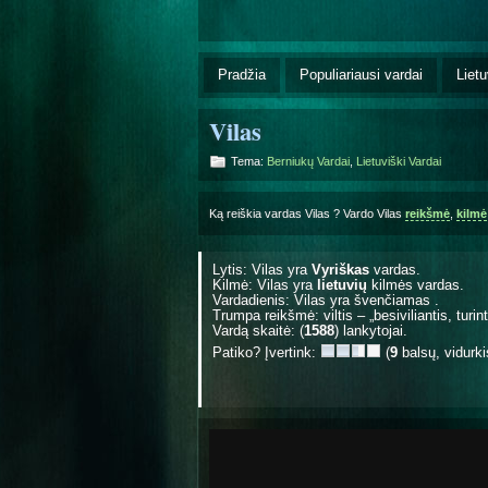
Pradžia
Populiariausi vardai
Lietu
Vilas
Tema:
Berniukų Vardai
,
Lietuviški Vardai
Ką reiškia vardas Vilas ? Vardo Vilas
reikšmė
,
kilmė
Lytis: Vilas yra
Vyriškas
vardas.
Kilmė: Vilas yra
lietuvių
kilmės vardas.
Vardadienis: Vilas yra švenčiamas
.
Trumpa reikšmė: viltis – „besiviliantis, turinti
Vardą skaitė: (
1588
) lankytojai.
Patiko? Įvertink:
(
9
balsų, vidurk