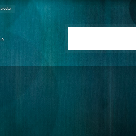
paieška
mė.