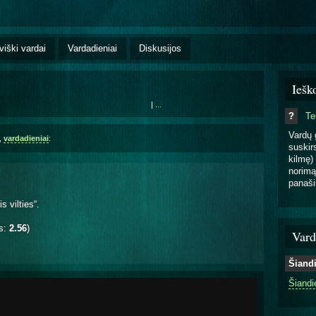
viški vardai
Vardadieniai
Diskusijos
Iešk
|
...
?
T
Vardų 
,
vardadieniai
:
suskirs
kilmę) 
norimą
panaši
s vilties“.
is:
2.56
)
Vard
Šiand
Šiandi