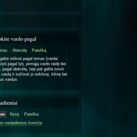
okite vardo pagal
emas
Abėcėlę
Paiešką
galite ieškoti pagal temas (vardai
tyti pagal lytį, pirmąją vardo raidę bei
, pagal abėcėlę, taip pat galite įvesti
 vardą ir sužinoti jo reikšmę, kilmę bei
us vardus.
adieniai
ien
Rytoj
Paieška
en vardadienius švenčia