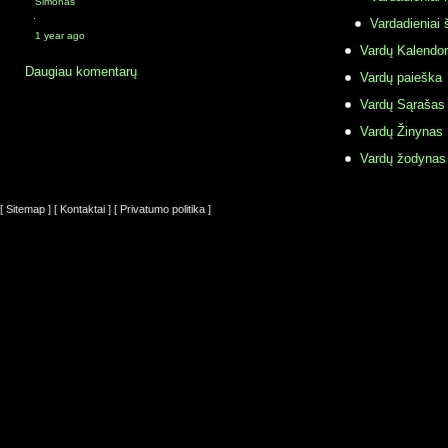
Simonas
·
Vardadieniai 
1 year ago
Vardų Kalendor
Daugiau komentarų
Vardų paieška
Vardų Sąrašas
Vardų Žinynas
Vardų žodynas
[ Sitemap ]
[ Kontaktai ]
[ Privatumo politika ]