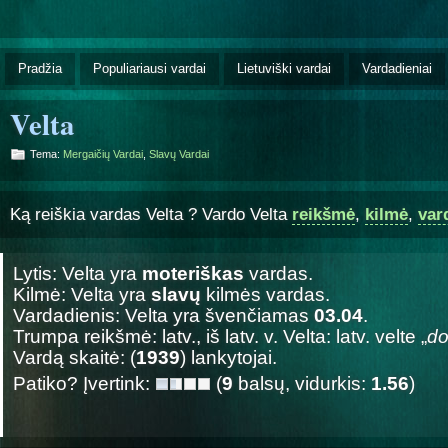
Pradžia
Populiariausi vardai
Lietuviški vardai
Vardadieniai
Velta
Tema:
Mergaičių Vardai
,
Slavų Vardai
Ką reiškia vardas Velta ? Vardo Velta
reikšmė
,
kilmė
,
var
Lytis: Velta yra
moteriškas
vardas.
Kilmė: Velta yra
slavų
kilmės vardas.
Vardadienis: Velta yra švenčiamas
03.04
.
Trumpa reikšmė: latv., iš latv. v. Velta: latv. velte „
d
Vardą skaitė: (
1939
) lankytojai.
Patiko? Įvertink:
(
9
balsų, vidurkis:
1.56
)