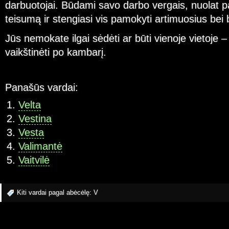
darbuotojai. Būdami savo darbo vergais, nuolat 
teisumą ir stengiasi vis pamokyti artimuosius bei
Jūs nemokate ilgai sėdėti ar būti vienoje vietoje –
vaikštinėti po kambarį.
Panašūs vardai:
Velta
Vestina
Vesta
Valimantė
Vaitvilė
Kiti vardai pagal abėcėlę:
V