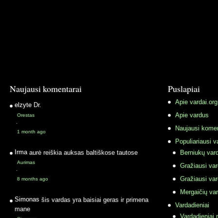
Naujausi komentarai
Puslapiai
Apie vardai.org
elzyte
Dr.
Apie vardus
Orestas
·
Naujausi komen
1 month ago
Populiariausi v
Irma
aurė reiškia auksas baltiškose tautose
Berniukų vard
Aurimas
Gražiausi va
·
Gražiausi va
8 months ago
Mergaičių var
Simonas
šis vardas yra baisiai geras ir primena
Vardadieniai
mane
Vardadieniai r