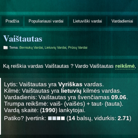
Pradžia
Populiariausi vardai
Lietuviški vardai
Vardadieniai
Vaištautas
Tema:
Berniukų Vardai
,
Lietuvių Vardai
,
Prūsų Vardai
Ką reiškia vardas Vaištautas ? Vardo Vaištautas
reikšmė
,
Lytis: Vaištautas yra
Vyriškas
vardas.
Kilmė: Vaištautas yra
lietuvių
kilmės vardas.
Vardadienis: Vaištautas yra švenčiamas
09.06
.
Trumpa reikšmė: vaiš- (vaišės) + taut- (tauta).
Vardą skaitė: (
1990
) lankytojai.
Patiko? Įvertink:
(
14
balsų, vidurkis:
2.71
)