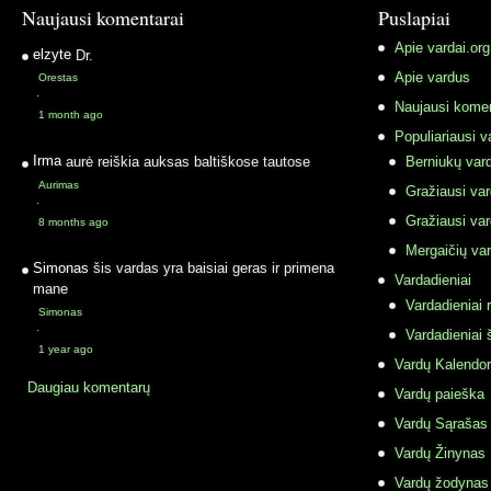
Naujausi komentarai
Puslapiai
Apie vardai.org
elzyte
Dr.
Apie vardus
Orestas
·
Naujausi komen
1 month ago
Populiariausi v
Irma
aurė reiškia auksas baltiškose tautose
Berniukų vard
Aurimas
Gražiausi va
·
Gražiausi va
8 months ago
Mergaičių var
Simonas
šis vardas yra baisiai geras ir primena
Vardadieniai
mane
Vardadieniai r
Simonas
·
Vardadieniai 
1 year ago
Vardų Kalendor
Daugiau komentarų
Vardų paieška
Vardų Sąrašas
Vardų Žinynas
Vardų žodynas