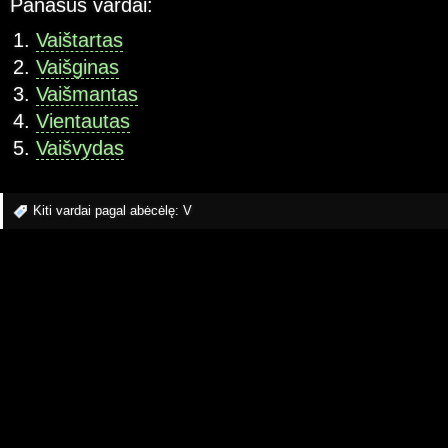
Panašūs vardai:
Vaištartas
Vaišginas
Vaišmantas
Vientautas
Vaišvydas
Kiti vardai pagal abėcėlę:
V