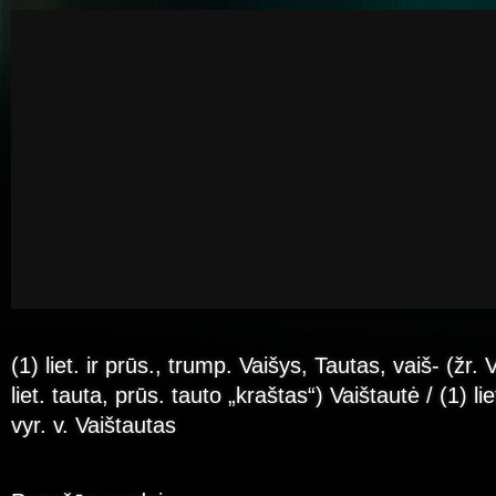
(1) liet. ir prūs., trump. Vaišys, Tautas, vaiš- (žr. 
liet. tauta, prūs. tauto „kraštas“) Vaištautė / (1) li
vyr. v. Vaištautas