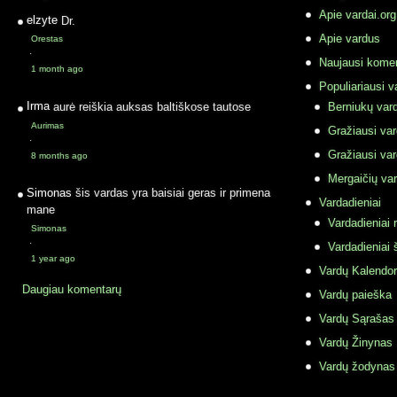
Apie vardai.org
elzyte
Dr.
Apie vardus
Orestas
·
Naujausi komen
1 month ago
Populiariausi v
Irma
aurė reiškia auksas baltiškose tautose
Berniukų vard
Aurimas
Gražiausi va
·
Gražiausi va
8 months ago
Mergaičių var
Simonas
šis vardas yra baisiai geras ir primena
Vardadieniai
mane
Vardadieniai r
Simonas
·
Vardadieniai 
1 year ago
Vardų Kalendor
Daugiau komentarų
Vardų paieška
Vardų Sąrašas
Vardų Žinynas
Vardų žodynas