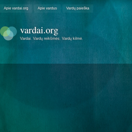
Apie vardai.org
Apie vardus
Vardų paieška
vardai.org
Vardai. Vardų reikšmės. Vardų kilmė.