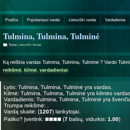
Pradžia
Populiariausi vardai
Lietuviški vardai
Vardadieniai
Tulmina, Tulmina, Tulminė
Tema:
Lietuviški Vardai
Ką reiškia vardas Tulmina, Tulmina, Tulminė ? Vardo Tulmi
reikšmė
,
kilmė
,
vardadieniai
:
Lytis: Tulmina, Tulmina, Tulminė yra
vardas.
Kilmė: Tulmina, Tulmina, Tulminė yra
kilmės vardas
Vardadienis: Tulmina, Tulmina, Tulminė yra šven
Trumpa reikšmė: .
Vardą skaitė: (
1207
) lankytojai.
Patiko? Įvertink:
(
7
balsų, vidurkis:
1.00
)