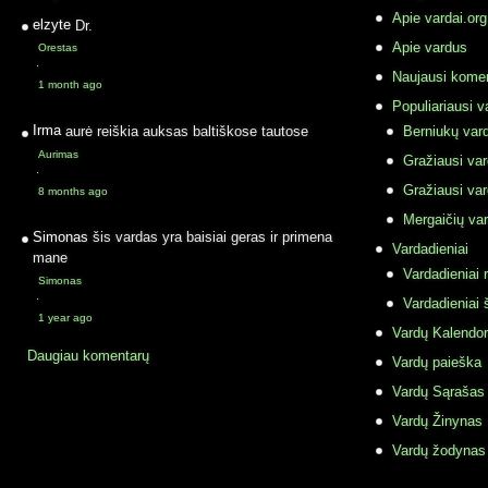
Apie vardai.org
elzyte
Dr.
Apie vardus
Orestas
·
Naujausi komen
1 month ago
Populiariausi v
Irma
aurė reiškia auksas baltiškose tautose
Berniukų vard
Aurimas
Gražiausi va
·
Gražiausi va
8 months ago
Mergaičių var
Simonas
šis vardas yra baisiai geras ir primena
Vardadieniai
mane
Vardadieniai r
Simonas
·
Vardadieniai 
1 year ago
Vardų Kalendor
Daugiau komentarų
Vardų paieška
Vardų Sąrašas
Vardų Žinynas
Vardų žodynas