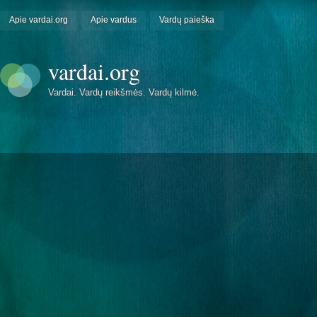
Apie vardai.org
Apie vardus
Vardų paieška
vardai.org
Vardai. Vardų reikšmės. Vardų kilmė.