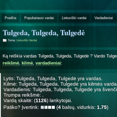
Pradžia
Populiariausi vardai
Lietuviški vardai
Vardadieniai
Tulgeda, Tulgeda, Tulgedė
Tema:
Lietuviški Vardai
Ką reiškia vardas Tulgeda, Tulgeda, Tulgedė ? Vardo Tulge
reikšmė
,
kilmė
,
vardadieniai
:
Lytis: Tulgeda, Tulgeda, Tulgedė yra
vardas.
Kilmė: Tulgeda, Tulgeda, Tulgedė yra
kilmės varda
Vardadienis: Tulgeda, Tulgeda, Tulgedė yra šven
Trumpa reikšmė: .
Vardą skaitė: (
1126
) lankytojai.
Patiko? Įvertink:
(
4
balsų, vidurkis:
1.75
)