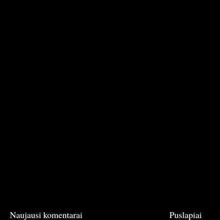
Naujausi komentarai
Puslapiai