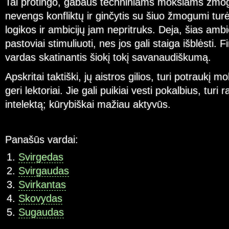
Tai protingo, gabaus techniniams mokslams žmog
nevengs konfliktų ir ginčytis su šiuo žmogumi tur
logikos ir ambicijų jam nepritruks. Deja, šias ambi
pastoviai stimuliuoti, nes jos gali staiga išblėsti. 
vardas skatinantis šiokį tokį savanaudiškumą.
Apskritai taktiški, jų aistros gilios, turi potraukį 
geri lektoriai. Jie gali puikiai vesti pokalbius, turi 
intelektą; kūrybiškai mažiau aktyvūs.
Panašūs vardai:
Svirgedas
Svirgaudas
Svirkantas
Skovydas
Sugaudas