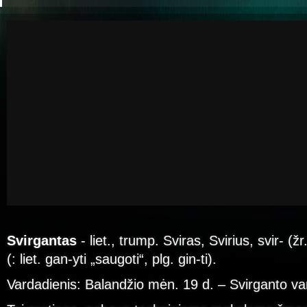
Svirgantas
- liet., trump. Sviras, Svirius, svir- (žr
(: liet. gan-yti „saugoti“, plg. gin-ti).
Vardadienis: Balandžio mėn. 19 d. – Svirganto va