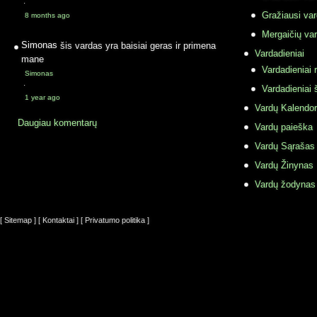
·
Gražiausi va
8 months ago
Mergaičių var
Simonas
šis vardas yra baisiai geras ir primena
Vardadieniai
mane
Vardadieniai r
Simonas
·
Vardadieniai 
1 year ago
Vardų Kalendor
Daugiau komentarų
Vardų paieška
Vardų Sąrašas
Vardų Žinynas
Vardų žodynas
[ Sitemap ]
[ Kontaktai ]
[ Privatumo politika ]