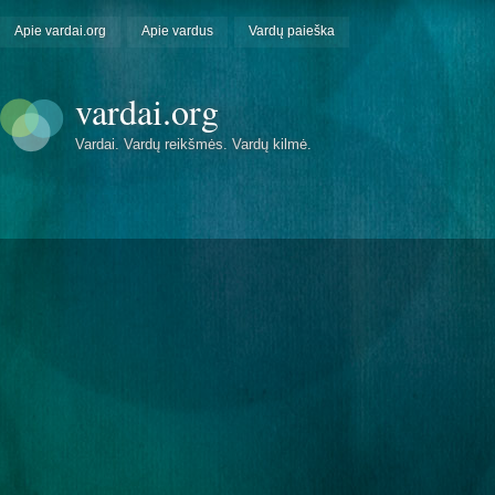
Apie vardai.org
Apie vardus
Vardų paieška
vardai.org
Vardai. Vardų reikšmės. Vardų kilmė.