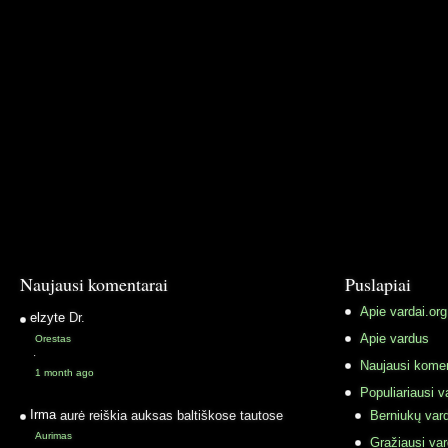
Naujausi komentarai
Puslapiai
Apie vardai.org
elzyte
Dr.
Apie vardus
Orestas
·
Naujausi komen
1 month ago
Populiariausi v
Irma
aurė reiškia auksas baltiškose tautose
Berniukų vard
Aurimas
Gražiausi va