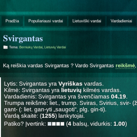
Pradžia
Populiariausi vardai
Lietuviški vardai
Vardadieniai
Svirgantas
Tema:
Berniukų Vardai
,
Lietuvių Vardai
Ką reiškia vardas Svirgantas ? Vardo Svirgantas
reikšmė
Lytis: Svirgantas yra
Vyriškas
vardas.
Kilmė: Svirgantas yra
lietuvių
kilmės vardas.
Vardadienis: Svirgantas yra švenčiamas
04.19
.
Trumpa reikšmė: liet., trump. Sviras, Svirius, svir- (ž
gant- (: liet. gan-yti „saugoti“, plg. gin-ti).
Vardą skaitė: (
1255
) lankytojai.
Patiko? Įvertink:
(
4
balsų, vidurkis:
1.00
)