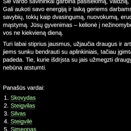
Šie vardo savininkai garbina pasisekimą, valdžią, 
Gali aukoti savo energiją ir laiką geriems darbam
savybių, tokių kaip dvasingumą, nuovokumą, erudi
mąstymą. Jūsų gyvenimas – kelionė į nežinomybę
vos ne kiekvieną dieną.
Turi labai stiprius jausmus, užjaučia draugus ir ar
jiems sunku bendrauti su aplinkiniais, tačiau įgim
padeda. Tie, kurie išdrįsta su jais užmegzti draug
nebūna atstumti.
Panašūs vardai:
Skovydas
Steigvilas
Silvas
Steigvilė
Simeonas