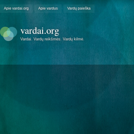
Apie vardai.org
Apie vardus
Vardų paieška
vardai.org
Vardai. Vardų reikšmės. Vardų kilmė.