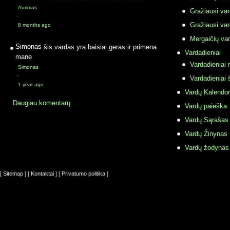
Aurimas
Gražiausi va
·
Gražiausi va
8 months ago
Mergaičių var
Simonas
šis vardas yra baisiai geras ir primena
Vardadieniai
mane
Vardadieniai r
Simonas
·
Vardadieniai 
1 year ago
Vardų Kalendor
Daugiau komentarų
Vardų paieška
Vardų Sąrašas
Vardų Žinynas
Vardų žodynas
[ Sitemap ]
[ Kontaktai ]
[ Privatumo politika ]