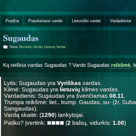
Pradžia
Populiariausi vardai
Lietuviški vardai
Vardadieniai
Sugaudas
Tema:
Berniukų Vardai
,
Lietuvių Vardai
Ką reiškia vardas Sugaudas ? Vardo Sugaudas
reikšmė
,
k
Lytis: Sugaudas yra
Vyriškas
vardas.
Kilmė: Sugaudas yra
lietuvių
kilmės vardas.
Vardadienis: Sugaudas yra švenčiamas
08.11
.
Trumpa reikšmė: liet., trump. Gaudas, su- (žr. Subar
Sangaudas).
Vardą skaitė: (
1290
) lankytojai.
Patiko? Įvertink:
(
2
balsų, vidurkis:
1.00
)