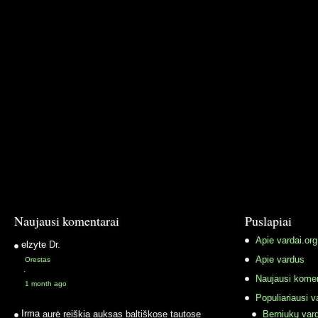
Naujausi komentarai
Puslapiai
Apie vardai.org
elzyte
Dr.
Apie vardus
Orestas
·
Naujausi komen
1 month ago
Populiariausi v
Irma
aurė reiškia auksas baltiškose tautose
Berniukų vard