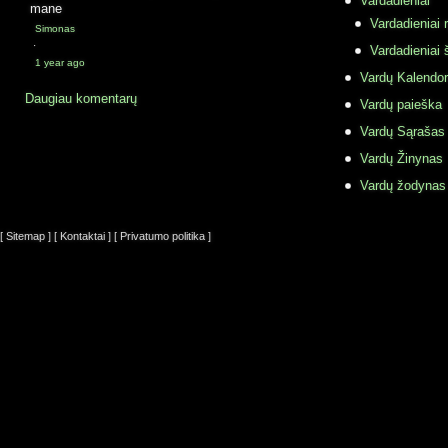
Vardadieniai
mane
Vardadieniai r
Simonas
·
Vardadieniai 
1 year ago
Vardų Kalendor
Daugiau komentarų
Vardų paieška
Vardų Sąrašas
Vardų Žinynas
Vardų žodynas
[ Sitemap ]
[ Kontaktai ]
[ Privatumo politika ]