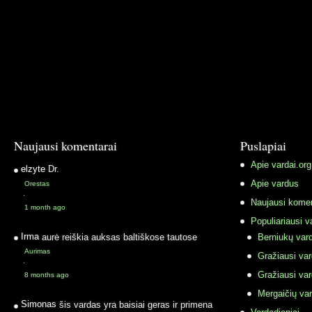
Naujausi komentarai
Puslapiai
Apie vardai.org
elzyte
Dr.
Apie vardus
Orestas
·
Naujausi komen
1 month ago
Populiariausi v
Irma
aurė reiškia auksas baltiškose tautose
Berniukų vard
Aurimas
Gražiausi va
·
Gražiausi va
8 months ago
Mergaičių var
Simonas
šis vardas yra baisiai geras ir primena