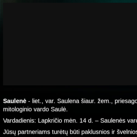
Saulenė
- liet., var. Saulena šiaur. žem., priesag
mitologinio vardo Saulė.
Vardadienis: Lapkričio mėn. 14 d. – Saulenės var
Jūsų partneriams turėtų būti paklusnios ir švelnio