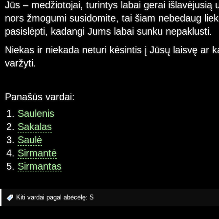
Jūs – medžiotojai, turintys labai gerai išlavėjusią 
nors žmogumi susidomite, tai šiam nebedaug lie
pasislėpti, kadangi Jums labai sunku nepaklusti.
Niekas ir niekada neturi kėsintis į Jūsų laisvę ar k
varžyti.
Panašūs vardai:
Saulenis
Sakalas
Saulė
Sirmantė
Sirmantas
Kiti vardai pagal abėcėlę:
S