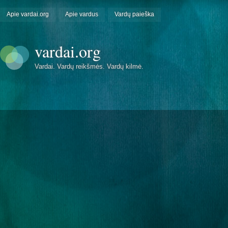
Apie vardai.org
Apie vardus
Vardų paieška
vardai.org
Vardai. Vardų reikšmės. Vardų kilmė.