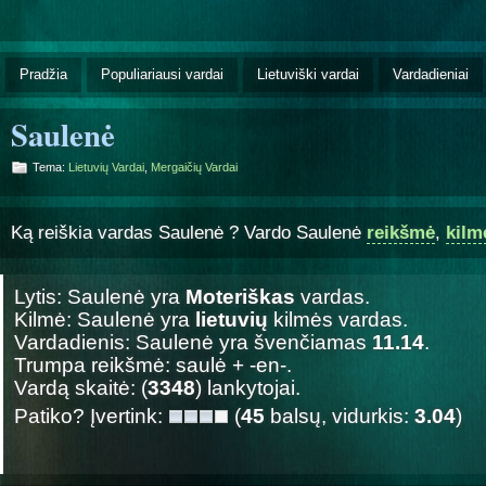
Pradžia
Populiariausi vardai
Lietuviški vardai
Vardadieniai
Saulenė
Tema:
Lietuvių Vardai
,
Mergaičių Vardai
Ką reiškia vardas Saulenė ? Vardo Saulenė
reikšmė
,
kilm
Lytis: Saulenė yra
Moteriškas
vardas.
Kilmė: Saulenė yra
lietuvių
kilmės vardas.
Vardadienis: Saulenė yra švenčiamas
11.14
.
Trumpa reikšmė: saulė + -en-.
Vardą skaitė: (
3348
) lankytojai.
Patiko? Įvertink:
(
45
balsų, vidurkis:
3.04
)