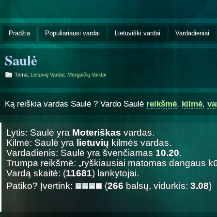
Pradžia
Populiariausi vardai
Lietuviški vardai
Vardadieniai
Saulė
Tema:
Lietuvių Vardai
,
Mergaičių Vardai
Ką reiškia vardas Saulė ? Vardo Saulė
reikšmė
,
kilmė
,
va
Lytis: Saulė yra
Moteriškas
vardas.
Kilmė: Saulė yra
lietuvių
kilmės vardas.
Vardadienis: Saulė yra švenčiamas
10.20
.
Trumpa reikšmė: „ryškiausiai matomas dangaus kū
Vardą skaitė: (
11681
) lankytojai.
Patiko? Įvertink:
(
266
balsų, vidurkis:
3.08
)