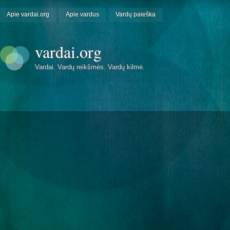
Apie vardai.org
Apie vardus
Vardų paieška
vardai.org
Vardai. Vardų reikšmės. Vardų kilmė.