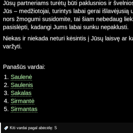
Jūsų partneriams turėtų būti paklusnios ir švelnio
Jūs – medžiotojai, turintys labai gerai išlavėjusią 
nors žmogumi susidomite, tai šiam nebedaug lie
pasislėpti, kadangi Jums labai sunku nepaklusti.
Niekas ir niekada neturi kėsintis į Jūsų laisvę ar k
varžyti.
Panašūs vardai:
Saulenė
Saulenis
Sakalas
Sirmantė
Sirmantas
Kiti vardai pagal abėcėlę:
S