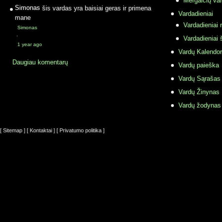
Mergaičių var
Simonas
šis vardas yra baisiai geras ir primena
Vardadieniai
mane
Vardadieniai r
Simonas
·
Vardadieniai 
1 year ago
Vardų Kalendor
Daugiau komentarų
Vardų paieška
Vardų Sąrašas
Vardų Žinynas
Vardų žodynas
[ Sitemap ]
[ Kontaktai ]
[ Privatumo politika ]