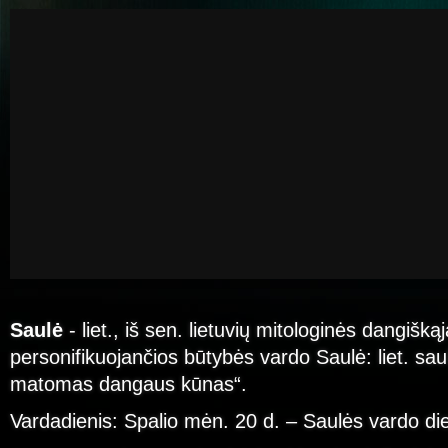
Saulė
- liet., iš sen. lietuvių mitologinės dangišką
personifikuojančios būtybės vardo Saulė: liet. saul
matomas dangaus kūnas“.
Vardadienis: Spalio mėn. 20 d. – Saulės vardo di