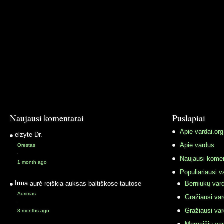
Naujausi komentarai
Puslapiai
Apie vardai.org
elzyte
Dr.
Apie vardus
Orestas
·
Naujausi komen
1 month ago
Populiariausi v
Irma
aurė reiškia auksas baltiškose tautose
Berniukų vard
Aurimas
Gražiausi va
·
Gražiausi va
8 months ago