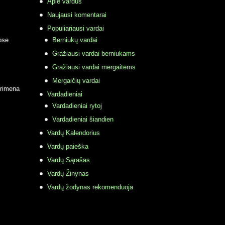
Apie vardus
Naujausi komentarai
Populiariausi vardai
ose
Berniukų vardai
Gražiausi vardai berniukams
Gražiausi vardai mergaitėms
Mergaičių vardai
primena
Vardadieniai
Vardadieniai rytoj
Vardadieniai šiandien
Vardų Kalendorius
Vardų paieška
Vardų Sąrašas
Vardų Žinynas
Vardų žodynas rekomenduoja