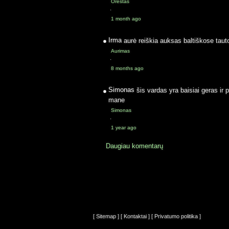
Orestas
·
1 month ago
Irma
aurė reiškia auksas baltiškose taut
Aurimas
·
8 months ago
Simonas
šis vardas yra baisiai geras ir 
mane
Simonas
·
1 year ago
Daugiau komentarų
[ Sitemap ]
[ Kontaktai ]
[ Privatumo politika ]