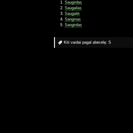
Saugirdas
Saugailas
Saugailė
Sanginas
Sangirdas
Kiti vardai pagal abėcėlę:
S