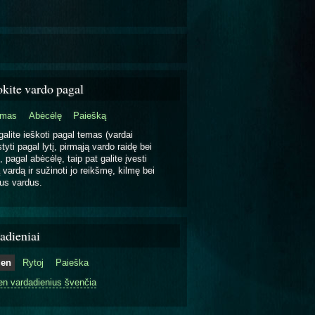
okite vardo pagal
emas
Abėcėlę
Paiešką
galite ieškoti pagal temas (vardai
tyti pagal lytį, pirmąją vardo raidę bei
, pagal abėcėlę, taip pat galite įvesti
 vardą ir sužinoti jo reikšmę, kilmę bei
us vardus.
adieniai
ien
Rytoj
Paieška
en vardadienius švenčia