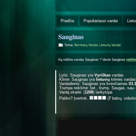
Pradžia
Populiariausi vardai
Lietu
Sauginas
Tema:
Berniukų Vardai
,
Lietuvių Vardai
Ką reiškia vardas Sauginas ? Vardo Sauginas
reikš
Lytis: Sauginas yra
Vyriškas
vardas.
Kilmė: Sauginas yra
lietuvių
kilmės vardas
Vardadienis: Sauginas yra švenčiamas
03.
Trumpa reikšmė: liet., trump. Saugas, sau- (
Vardą skaitė: (
1208
) lankytojai.
Patiko? Įvertink:
(
7
balsų, vidurk