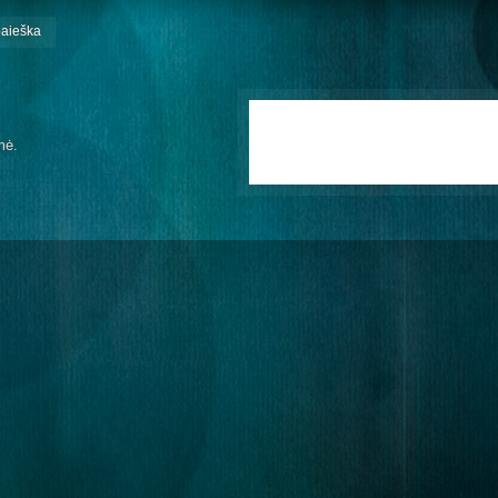
paieška
mė.