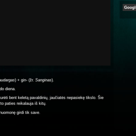
Googl
audargas
) + gin- (žr.
Sanginas
).
do diena.
turėti bent keletą pavaldinių, jaučiatės nepasiekę tikslo. Šie
 to paties reikalauja iš kitų.
nuomonę girdi tik save.