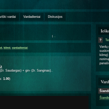
viški vardai
Vardadieniai
Diskusijos
Iešk
|
...
?
T
Vardų 
mė
,
kilmė
,
vardadieniai
:
suskirs
kilmę) 
norimą
panaši
.
12
.
žr. Saudargas) + gin- (žr. Sanginas)..
is:
1.00
)
Vard
Šiand
Šiandi