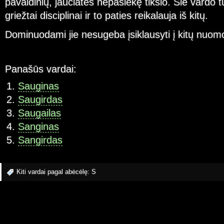
pavaldinių, jaučiatės nepasiekę tikslo. Šie vardo t
griežtai disciplinai ir to paties reikalauja iš kitų.
Dominuodami jie nesugeba įsiklausyti į kitų nuomo
Panašūs vardai:
Sauginas
Saugirdas
Saugailas
Sanginas
Sangirdas
Kiti vardai pagal abėcėlę:
S