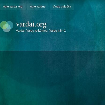
Apie vardai.org
Apie vardus
Vardų paieška
vardai.org
Vardai. Vardų reikšmės. Vardų kilmė.