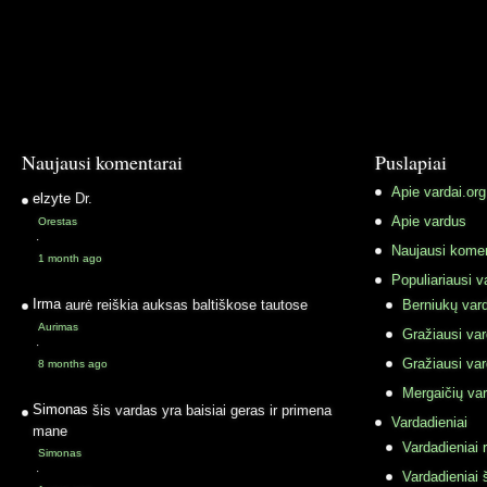
Naujausi komentarai
Puslapiai
Apie vardai.org
elzyte
Dr.
Apie vardus
Orestas
·
Naujausi komen
1 month ago
Populiariausi v
Irma
aurė reiškia auksas baltiškose tautose
Berniukų vard
Aurimas
Gražiausi va
·
Gražiausi va
8 months ago
Mergaičių var
Simonas
šis vardas yra baisiai geras ir primena
Vardadieniai
mane
Vardadieniai r
Simonas
·
Vardadieniai 