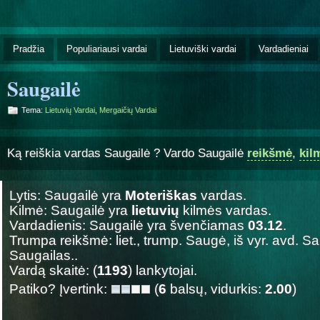
Pradžia
Populiariausi vardai
Lietuviški vardai
Vardadieniai
Saugailė
Tema:
Lietuvių Vardai
,
Mergaičių Vardai
Ką reiškia vardas Saugailė ? Vardo Saugailė
reikšmė
,
kil
Lytis: Saugailė yra
Moteriškas
vardas.
Kilmė: Saugailė yra
lietuvių
kilmės vardas.
Vardadienis: Saugailė yra švenčiamas
03.12
.
Trumpa reikšmė: liet., trump. Saugė, iš vyr. avd. Sau
Saugailas..
Vardą skaitė: (
1193
) lankytojai.
Patiko? Įvertink:
(
6
balsų, vidurkis:
2.00
)