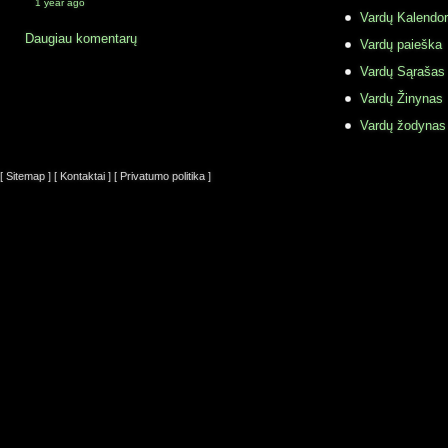
1 year ago
Vardų Kalendor
Daugiau komentarų
Vardų paieška
Vardų Sąrašas
Vardų Žinynas
Vardų žodynas
[ Sitemap ]
[ Kontaktai ]
[ Privatumo politika ]