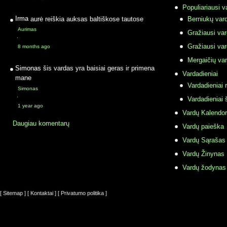
Populiariausi v
Irma
aurė reiškia auksas baltiškose tautose
Berniukų vard
Aurimas
Gražiausi va
·
Gražiausi va
8 months ago
Mergaičių var
Simonas
šis vardas yra baisiai geras ir primena
Vardadieniai
mane
Vardadieniai r
Simonas
·
Vardadieniai 
1 year ago
Vardų Kalendor
Daugiau komentarų
Vardų paieška
Vardų Sąrašas
Vardų Žinynas
Vardų žodynas
[ Sitemap ]
[ Kontaktai ]
[ Privatumo politika ]