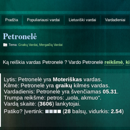
Pradžia
Populiariausi vardai
Lietuviški vardai
Vardadieniai
Petronelė
Tema:
Graikų Vardai
,
Mergaičių Vardai
Ką reiškia vardas Petronelė ? Vardo Petronelė
reikšmė
,
k
Lytis: Petronelė yra
Moteriškas
vardas.
Kilmė: Petronelė yra
graikų
kilmės vardas.
Vardadienis: Petronelė yra švenčiamas
05.31
.
Trumpa reikšmė: petros: „uola, akmuo“.
Vardą skaitė: (
3606
) lankytojai.
Patiko? Įvertink:
(
28
balsų, vidurkis:
2.54
)