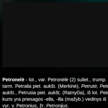
Petronelė
- lot., var. Petronėlė (2) suliet., trump.
tarm. Petralia piet. aukšt. (Merkinė),
Petrutė, Pet
aukšt., Petrusia piet. aukšt. (Ratnyčia), iš lot. Pet
kuris yra priesagos -ella, -illa (mažyb.) vedinys iš 
vyr. v. Petronius, žr.
Petronijus
.