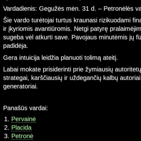
Vardadienis: Gegužės mėn. 31 d. – Petronėlės va
Šie vardo turėtojai turtus kraunasi rizikuodami fi
ir įkyriomis avantiūromis. Netgi patyrę pralaimėj
sugeba vėl atkurti save. Pavojaus minutėmis jų fiz
padidėja.
Gera intuicija leidžia planuoti tolimą ateitį.
Labai mokate prisiderinti prie žymiausių autoritetų.
strategai, karščiausių ir uždegančių kalbų autoriai
generatoriai.
Panašūs vardai:
Pervainė
Placida
Petronė