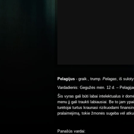
Pelagijus
- graik., trump.
Pelagas
, iš suloty
Vardadienis: Gegužės mėn. 12 d. – Pelagija
Šis vyras gali būti labai intelektualus ir do
menu jį gali traukti labiausiai. Be to jam yp
turėtojai turtus kraunasi rizikuodami finansi
pralaimėjimą, tokie žmonės sugeba vėl atkur
Panašūs vardai: