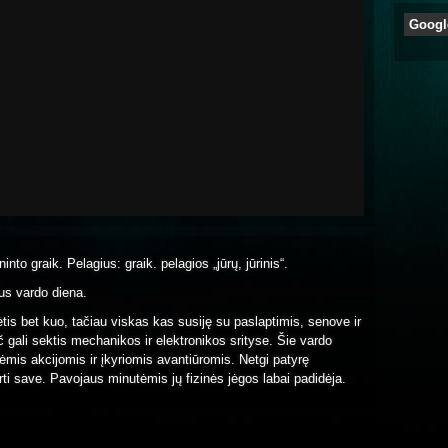
Googl
ninto graik. Pelagius: graik. pelagios „jūrų, jūrinis“.
us vardo diena.
mėtis bet kuo, tačiau viskas kas susiję su paslaptimis, senove ir
ač gali sektis mechanikos ir elektronikos srityse. Šie vardo
nėmis akcijomis ir įkyriomis avantiūromis. Netgi patyrę
ti save. Pavojaus minutėmis jų fizinės jėgos labai padidėja.