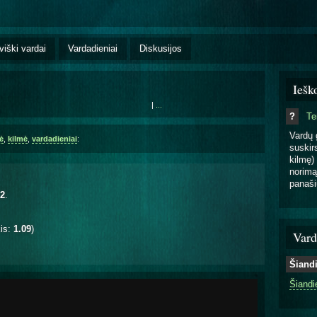
viški vardai
Vardadieniai
Diskusijos
Iešk
|
...
?
T
Vardų 
ė
,
kilmė
,
vardadieniai
:
suskirs
kilmę) 
norimą
panaši
12
.
kis:
1.09
)
Vard
Šiand
Šiandi