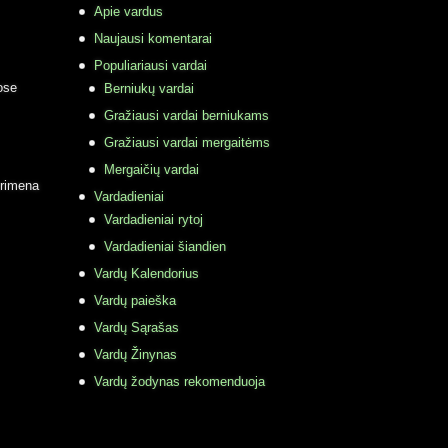
Apie vardus
Naujausi komentarai
Populiariausi vardai
ose
Berniukų vardai
Gražiausi vardai berniukams
Gražiausi vardai mergaitėms
Mergaičių vardai
primena
Vardadieniai
Vardadieniai rytoj
Vardadieniai šiandien
Vardų Kalendorius
Vardų paieška
Vardų Sąrašas
Vardų Žinynas
Vardų žodynas rekomenduoja