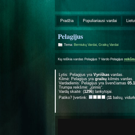
Pradžia
Populiariausi vardai
Lietu
Pelagijus
Tema:
Berniukų Vardai
,
Graikų Vardai
Ką reiškia vardas Pelagijus ? Vardo Pelagijus
reikšm
Lytis: Pelagijus yra
Vyriškas
vardas.
Kilmė: Pelagijus yra
graikų
kilmės vardas.
Vardadienis: Pelagijus yra švenčiamas
05.
Trumpa reikšmė: „jūrinis“.
Vardą skaitė: (
1296
) lankytojai.
Patiko? Įvertink:
(
11
balsų, vidur