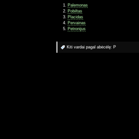
Palemonas
Pobiltas
Placidas
Pervainas
Petronijus
Kiti vardai pagal abėcėlę:
P