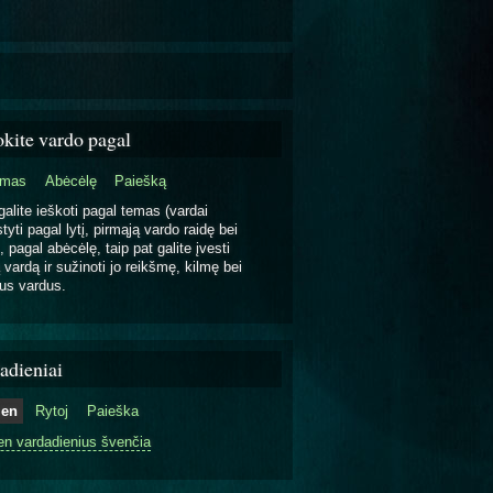
okite vardo pagal
emas
Abėcėlę
Paiešką
galite ieškoti pagal temas (vardai
tyti pagal lytį, pirmąją vardo raidę bei
, pagal abėcėlę, taip pat galite įvesti
 vardą ir sužinoti jo reikšmę, kilmę bei
us vardus.
adieniai
ien
Rytoj
Paieška
en vardadienius švenčia