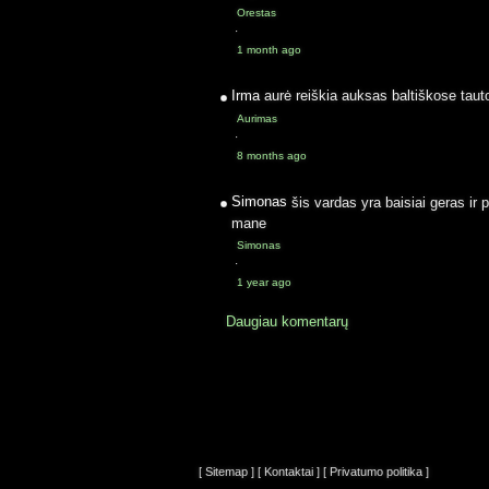
Orestas
·
1 month ago
Irma
aurė reiškia auksas baltiškose taut
Aurimas
·
8 months ago
Simonas
šis vardas yra baisiai geras ir 
mane
Simonas
·
1 year ago
Daugiau komentarų
[ Sitemap ]
[ Kontaktai ]
[ Privatumo politika ]