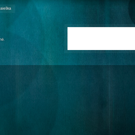
paieška
mė.