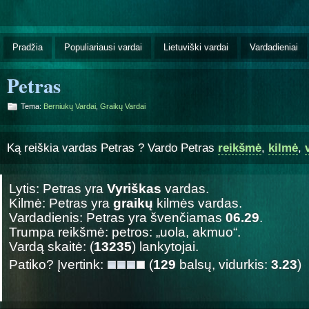
Pradžia
Populiariausi vardai
Lietuviški vardai
Vardadieniai
Petras
Tema:
Berniukų Vardai
,
Graikų Vardai
Ką reiškia vardas Petras ? Vardo Petras
reikšmė
,
kilmė
,
Lytis: Petras yra
Vyriškas
vardas.
Kilmė: Petras yra
graikų
kilmės vardas.
Vardadienis: Petras yra švenčiamas
06.29
.
Trumpa reikšmė: petros: „uola, akmuo“.
Vardą skaitė: (
13235
) lankytojai.
Patiko? Įvertink:
(
129
balsų, vidurkis:
3.23
)