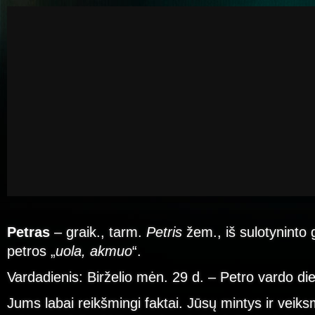
Petras
– graik., tarm.
Petris
žem., iš sulotyninto 
petros „
uola, akmuo
“.
Vardadienis: Birželio mėn. 29 d. – Petro vardo di
Jums labai reikšmingi faktai. Jūsų mintys ir veiksma