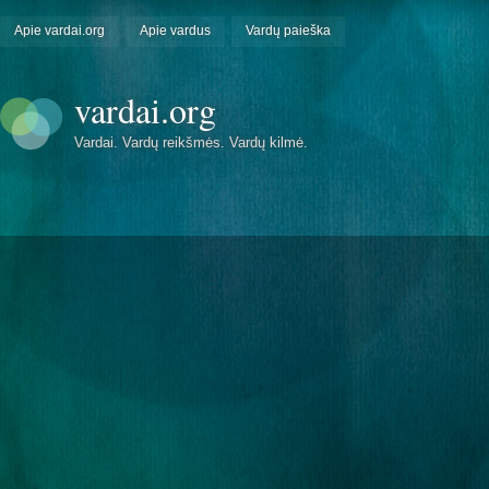
Apie vardai.org
Apie vardus
Vardų paieška
vardai.org
Vardai. Vardų reikšmės. Vardų kilmė.