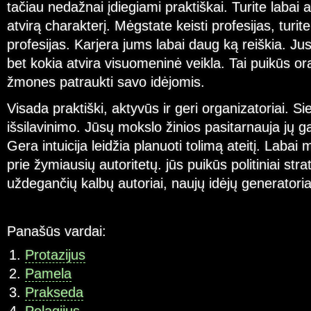
tačiau nedažnai įdiegiami praktiškai. Turite laba
atvirą charakterį. Mėgstate keisti profesijas, turite 
profesijas. Karjera jums labai daug ką reiškia. Jus 
bet kokia atvira visuomeninė veikla. Tai puikūs or
žmones patraukti savo idėjomis.
Visada praktiški, aktyvūs ir geri organizatoriai. Sie
išsilavinimo. Jūsų mokslo žinios pasitarnauja jų ga
Gera intuicija leidžia planuoti tolimą ateitį. Labai 
prie žymiausių autoritetų. jūs puikūs politiniai stra
uždegančių kalbų autoriai, naujų idėjų generatoria
Panašūs vardai:
Protazijus
Pamela
Prakseda