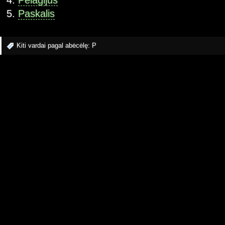
Pelagijus
Paskalis
Kiti vardai pagal abėcėlę:
P