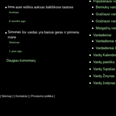
Populiariausi v
Irma
aurė reiškia auksas baltiškose tautose
Berniukų vard
Aurimas
Gražiausi va
·
Gražiausi va
8 months ago
Mergaičių var
Simonas
šis vardas yra baisiai geras ir primena
Vardadieniai
mane
Vardadieniai r
Simonas
·
Vardadieniai 
1 year ago
Vardų Kalendor
Daugiau komentarų
Vardų paieška
Vardų Sąrašas
Vardų Žinynas
Vardų žodynas
[ Sitemap ]
[ Kontaktai ]
[ Privatumo politika ]