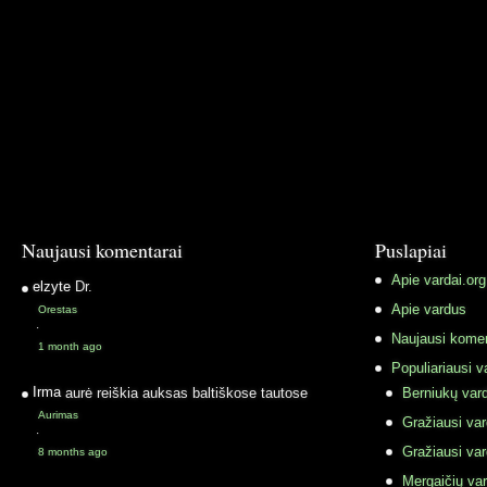
Naujausi komentarai
Puslapiai
Apie vardai.org
elzyte
Dr.
Apie vardus
Orestas
·
Naujausi komen
1 month ago
Populiariausi v
Irma
aurė reiškia auksas baltiškose tautose
Berniukų vard
Aurimas
Gražiausi va
·
Gražiausi va
8 months ago
Mergaičių var