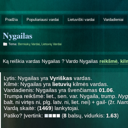
Pradžia
Populiariausi vardai
Lietuviški vardai
Vardadieniai
Nygailas
Tema:
Berniukų Vardai
,
Lietuvių Vardai
Ką reiškia vardas Nygailas ? Vardo Nygailas
reikšmė
,
kil
Lytis: Nygailas yra
Vyriškas
vardas.
Kilmė: Nygailas yra
lietuvių
kilmės vardas.
Vardadienis: Nygailas yra švenčiamas
01.06
.
Trumpa reikšmė: liet., sen. var. Nygaila, trump.
Nyg
balt. ni virtęs ni, plg. latv. ni, liet. nei) + gail- (žr.
Nam
Vardą skaitė: (
1469
) lankytojai.
Patiko? Įvertink:
(
8
balsų, vidurkis:
1.63
)