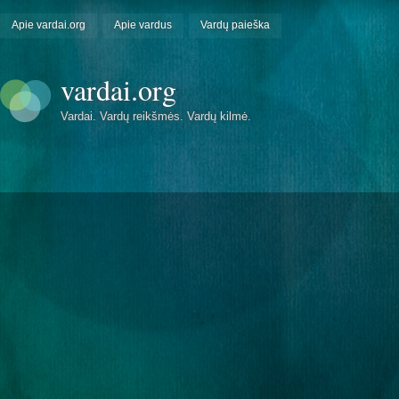
Apie vardai.org
Apie vardus
Vardų paieška
vardai.org
Vardai. Vardų reikšmės. Vardų kilmė.