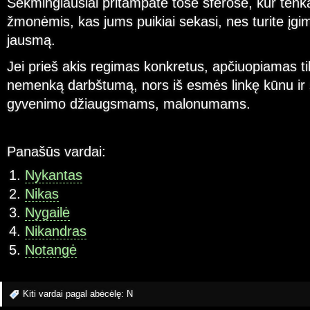
Sėkmingiausiai pritampate tose sferose, kur tenk
žmonėmis, kas jums puikiai sekasi, nes turite įgi
jausmą.
Jei prieš akis regimas konkretus, apčiuopiamas ti
nemenką darbštumą, nors iš esmės linkę kūnu ir s
gyvenimo džiaugsmams, malonumams.
Panašūs vardai:
Nykantas
Nikas
Nygailė
Nikandras
Notangė
Kiti vardai pagal abėcėlę:
N