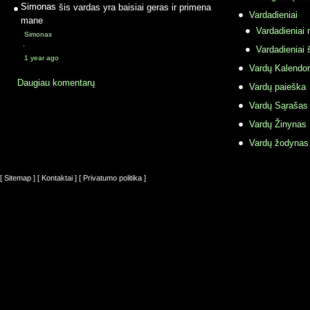
Simonas
šis vardas yra baisiai geras ir primena
Vardadieniai
mane
Vardadieniai r
Simonas
·
Vardadieniai 
1 year ago
Vardų Kalendor
Daugiau komentarų
Vardų paieška
Vardų Sąrašas
Vardų Žinynas
Vardų žodynas
[ Sitemap ]
[ Kontaktai ]
[ Privatumo politika ]