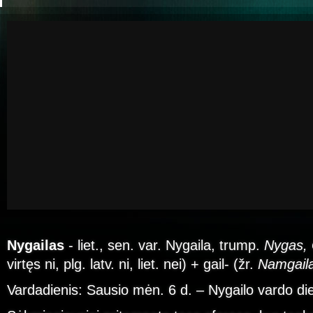
Nygailas
- liet., sen. var. Nygaila, trump.
Nygas, 
virtęs ni, plg. latv. ni, liet. nei) + gail- (žr.
Namgail
Vardadienis: Sausio mėn. 6 d. – Nygailo vardo di