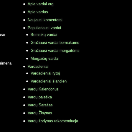
Apie vardai.org
Apie vardus
Naujausi komentarai
Populiariausi vardai
ose
Berniukų vardai
Gražiausi vardai berniukams
Gražiausi vardai mergaitėms
Mergaičių vardai
primena
Vardadieniai
Vardadieniai rytoj
Vardadieniai šiandien
Vardų Kalendorius
Vardų paieška
Vardų Sąrašas
Vardų Žinynas
Vardų žodynas rekomenduoja