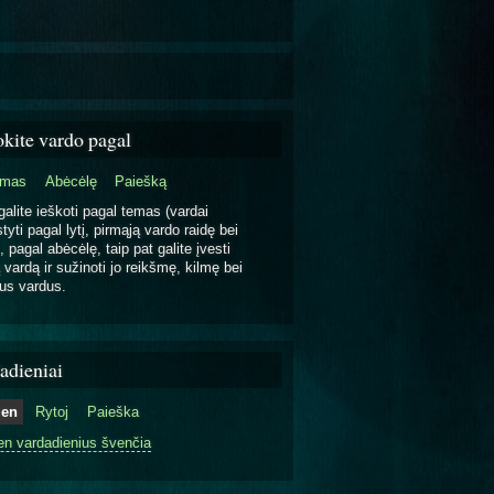
okite vardo pagal
emas
Abėcėlę
Paiešką
galite ieškoti pagal temas (vardai
tyti pagal lytį, pirmąją vardo raidę bei
, pagal abėcėlę, taip pat galite įvesti
 vardą ir sužinoti jo reikšmę, kilmę bei
us vardus.
adieniai
ien
Rytoj
Paieška
en vardadienius švenčia