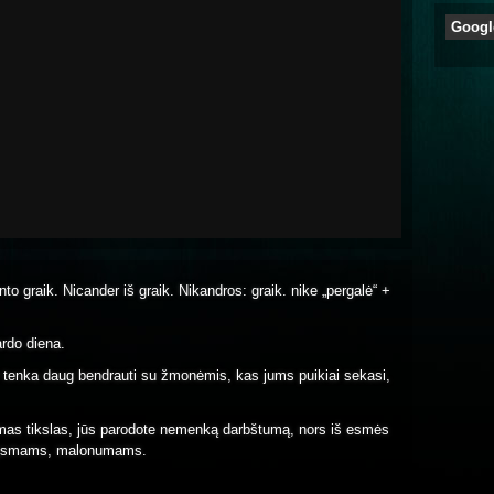
Googl
into graik. Nicander iš graik. Nikandros: graik. nike „pergalė“ +
rdo diena.
r tenka daug bendrauti su žmonėmis, kas jums puikiai sekasi,
amas tikslas, jūs parodote nemenką darbštumą, nors iš esmės
iaugsmams, malonumams.