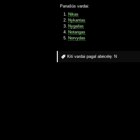
Panašūs vardai:
Nikas
Nykantas
Nygailas
Notangas
Norvydas
Kiti vardai pagal abėcėlę:
N