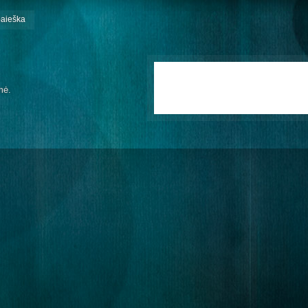
paieška
mė.