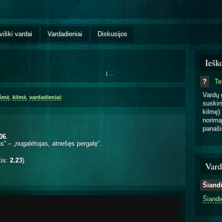
viški vardai
Vardadieniai
Diskusijos
Iešk
|
...
?
T
Vardų 
kšmė
,
kilmė
,
vardadieniai
:
suskirs
kilmę) 
norimą
panaši
06
.
s“ – „nugalėtojas, atnešęs pergalę“.
kis:
2.23
)
Vard
Šiand
Šiandi