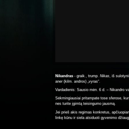
Nikandras
- graik., trump.
Nikas
, iš sulotyn
aner (kilm. andros) „vyras“.
Vardadienis: Sausio mėn. 6 d. – Nikandro va
Sėkmingiausiai pritampate tose sferose, ku
nes turite įgimtą teisingumo jausmą.
Jei prieš akis regimas konkretus, apčiuopi
linkę kūnu ir siela atsiduoti gyvenimo dž