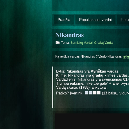
Pradžia
Populiariausi vardai
Lietu
Nikandras
Tema:
Berniukų Vardai
,
Graikų Vardai
Ką reiškia vardas Nikandras ? Vardo Nikandras
rei
Lytis: Nikandras yra
Vyriškas
vardas.
Kilmė: Nikandras yra
graikų
kilmės vardas.
Vardadienis: Nikandras yra švenčiamas
01.
Trumpa reikšmė: nike „pergalė“ + aner „vyra
Vardą skaitė: (
1788
) lankytojai.
Patiko? Įvertink:
(
13
balsų, vidur