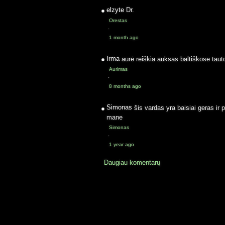
elzyte
Dr.
Orestas
·
1 month ago
Irma
aurė reiškia auksas baltiškose taut
Aurimas
·
8 months ago
Simonas
šis vardas yra baisiai geras ir 
mane
Simonas
·
1 year ago
Daugiau komentarų