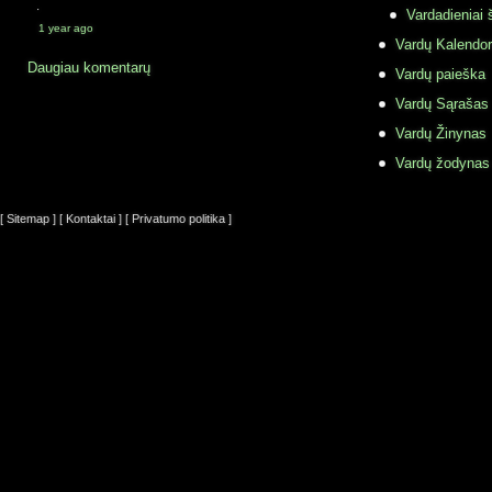
·
Vardadieniai 
1 year ago
Vardų Kalendor
Daugiau komentarų
Vardų paieška
Vardų Sąrašas
Vardų Žinynas
Vardų žodynas
[ Sitemap ]
[ Kontaktai ]
[ Privatumo politika ]