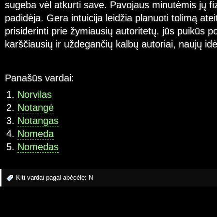
sugeba vėl atkurti save. Pavojaus minutėmis jų fiz
padidėja. Gera intuicija leidžia planuoti tolimą ate
prisiderinti prie žymiausių autoritetų. jūs puikūs pol
karščiausių ir uždegančių kalbų autoriai, naujų idė
Panašūs vardai:
Norvilas
Notangė
Notangas
Nomeda
Nomedas
Kiti vardai pagal abėcėlę:
N