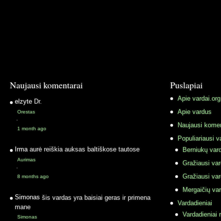
Naujausi komentarai
Puslapiai
Apie vardai.org
elzyte
Dr.
Apie vardus
Orestas
·
Naujausi komen
1 month ago
Populiariausi v
Irma
aurė reiškia auksas baltiškose tautose
Berniukų vard
Aurimas
Gražiausi va
·
Gražiausi va
8 months ago
Mergaičių var
Simonas
šis vardas yra baisiai geras ir primena
Vardadieniai
mane
Vardadieniai r
Simonas