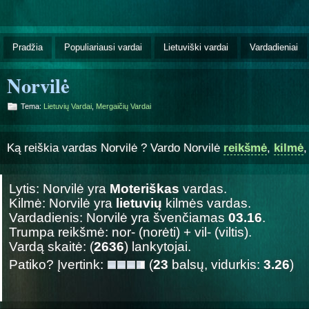
Pradžia
Populiariausi vardai
Lietuviški vardai
Vardadieniai
Norvilė
Tema:
Lietuvių Vardai
,
Mergaičių Vardai
Ką reiškia vardas Norvilė ? Vardo Norvilė
reikšmė
,
kilmė
Lytis: Norvilė yra
Moteriškas
vardas.
Kilmė: Norvilė yra
lietuvių
kilmės vardas.
Vardadienis: Norvilė yra švenčiamas
03.16
.
Trumpa reikšmė: nor- (norėti) + vil- (viltis).
Vardą skaitė: (
2636
) lankytojai.
Patiko? Įvertink:
(
23
balsų, vidurkis:
3.26
)