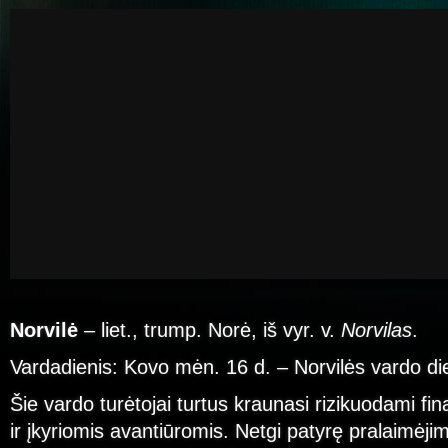
Norvilė
– liet., trump. Norė, iš vyr. v.
Norvilas
.
Vardadienis: Kovo mėn. 16 d. – Norvilės vardo di
Šie vardo turėtojai turtus kraunasi rizikuodami fi
ir įkyriomis avantiūromis. Netgi patyrę pralaimėj