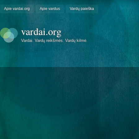
Apie vardai.org
Apie vardus
Vardų paieška
vardai.org
Vardai. Vardų reikšmės. Vardų kilmė.