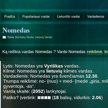
Pradžia
Populiariausi vardai
Lietuviški vardai
Vardadieniai
Nomedas
Tema:
Berniukų Vardai
,
Lietuvių Vardai
Ką reiškia vardas Nomedas ? Vardo Nomedas
reikšmė
,
k
Lytis: Nomedas yra
Vyriškas
vardas.
Kilmė: Nomedas yra
lietuvių
kilmės vardas.
Vardadienis: Nomedas yra švenčiamas
12.30
.
Trumpa reikšmė: no- (nuo) + med- (medė „giria, mi
gyventoja, -as“.
Vardą skaitė: (
2052
) lankytojai.
Patiko? Įvertink:
(
18
balsų, vidurkis:
2.06
)