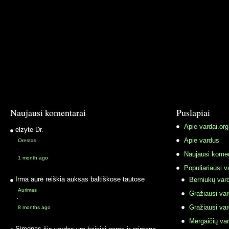
Naujausi komentarai
Puslapiai
Apie vardai.org
elzyte
Dr.
Apie vardus
Orestas
·
Naujausi komen
1 month ago
Populiariausi v
Irma
aurė reiškia auksas baltiškose tautose
Berniukų vard
Aurimas
Gražiausi va
·
Gražiausi va
8 months ago
Mergaičių var
Simonas
šis vardas yra baisiai geras ir primena