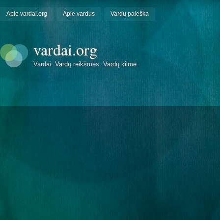
Apie vardai.org
Apie vardus
Vardų paieška
vardai.org
Vardai. Vardų reikšmės. Vardų kilmė.