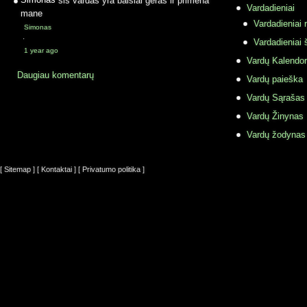
Vardadieniai
mane
Vardadieniai r
Simonas
·
Vardadieniai 
1 year ago
Vardų Kalendor
Daugiau komentarų
Vardų paieška
Vardų Sąrašas
Vardų Žinynas
Vardų žodynas
[ Sitemap ]
[ Kontaktai ]
[ Privatumo politika ]