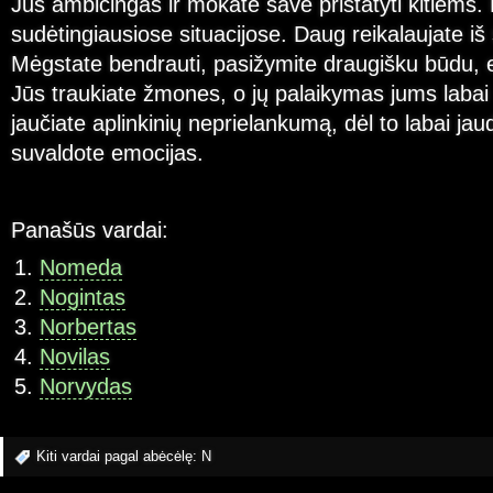
Jūs ambicingas ir mokate save pristatyti kitiems. 
sudėtingiausiose situacijose. Daug reikalaujate iš 
Mėgstate bendrauti, pasižymite draugišku būdu,
Jūs traukiate žmones, o jų palaikymas jums labai
jaučiate aplinkinių neprielankumą, dėl to labai jaud
suvaldote emocijas.
Panašūs vardai:
Nomeda
Nogintas
Norbertas
Novilas
Norvydas
Kiti vardai pagal abėcėlę:
N