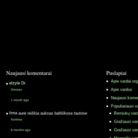
Naujausi komentarai
Puslapiai
Apie vardai.org
elzyte
Dr.
Apie vardus
Orestas
·
Naujausi komen
1 month ago
Populiariausi v
Irma
aurė reiškia auksas baltiškose tautose
Berniukų vard
Aurimas
Gražiausi va
·
Gražiausi va
8 months ago