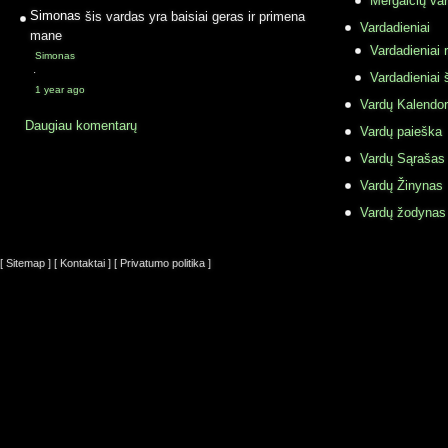
Mergaičių var
Simonas
šis vardas yra baisiai geras ir primena
Vardadieniai
mane
Vardadieniai r
Simonas
·
Vardadieniai 
1 year ago
Vardų Kalendor
Daugiau komentarų
Vardų paieška
Vardų Sąrašas
Vardų Žinynas
Vardų žodynas
[ Sitemap ]
[ Kontaktai ]
[ Privatumo politika ]