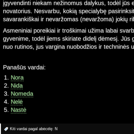
įgyvendinti niekam nežinomus dalykus, todėl jūs 
novatorius. Nesvarbu, kokią specialybę pasirinksite
savarankiškai ir nevaržomas (nevaržoma) jokių ri
Asmeniniai poreikiai ir troškimai užima labai svar
gyvenime, todėl jiems skiriate didelį dėmesį. Jūs 
nuo rutinos, jus vargina nuobodžios ir techninės 
Panašūs vardai:
Nora
Nida
Nomeda
Nelė
Nastė
Kiti vardai pagal abėcėlę:
N