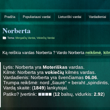
Pradžia
Populiariausi vardai
Lietuviški vardai
Vardadieniai
Norberta
Tema:
Mergaičių Vardai
,
Vokiečių Vardai
Ką reiškia vardas Norberta ? Vardo Norberta
reikšmė
,
kil
Lytis: Norberta yra
Moteriškas
vardas.
Kilmė: Norberta yra
vokiečių
kilmės vardas.
Vardadienis: Norberta yra švenčiamas
06.06
.
Trumpa reikšmė: nord „šiaurė“ + beraht „spindintis,
Vardą skaitė: (
1849
) lankytojai.
Patiko? Įvertink:
(
12
balsų, vidurkis:
2.92
)