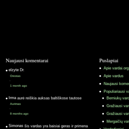
Naujausi komentarai
Puslapiai
Apie vardai.org
elzyte
Dr.
Apie vardus
Orestas
·
Naujausi komen
1 month ago
Populiariausi v
Irma
aurė reiškia auksas baltiškose tautose
Berniukų vard
Aurimas
Gražiausi va
·
Gražiausi va
8 months ago
Mergaičių var
Simonas
šis vardas yra baisiai geras ir primena