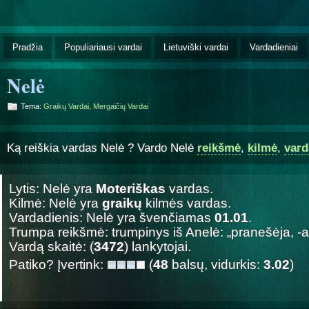
Pradžia
Populiariausi vardai
Lietuviški vardai
Vardadieniai
Nelė
Tema:
Graikų Vardai
,
Mergaičių Vardai
Ką reiškia vardas Nelė ? Vardo Nelė
reikšmė
,
kilmė
,
vard
Lytis: Nelė yra
Moteriškas
vardas.
Kilmė: Nelė yra
graikų
kilmės vardas.
Vardadienis: Nelė yra švenčiamas
01.01
.
Trumpa reikšmė: trumpinys iš Anelė: „pranešėja, -a
Vardą skaitė: (
3472
) lankytojai.
Patiko? Įvertink:
(
48
balsų, vidurkis:
3.02
)