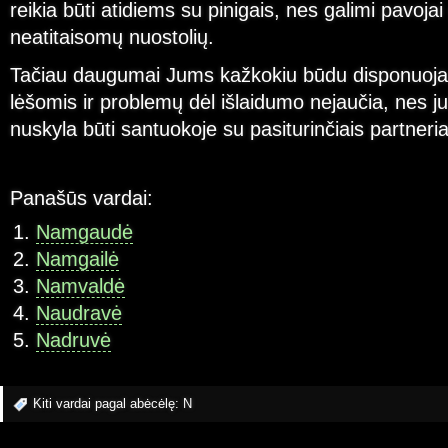
reikia būti atidiems su pinigais, nes galimi pavojai 
neatitaisomų nuostolių.
Tačiau daugumai Jums kažkokiu būdu disponuo
lėšomis ir problemų dėl išlaidumo nejaučia, nes j
nuskyla būti santuokoje su pasiturinčiais partneria
Panašūs vardai:
Namgaudė
Namgailė
Namvaldė
Naudravė
Nadruvė
Kiti vardai pagal abėcėlę:
N