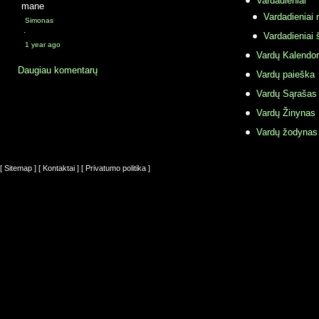
Vardadieniai
mane
Vardadieniai r
Simonas
·
Vardadieniai 
1 year ago
Vardų Kalendor
Daugiau komentarų
Vardų paieška
Vardų Sąrašas
Vardų Žinynas
Vardų žodynas
[ Sitemap ]
[ Kontaktai ]
[ Privatumo politika ]