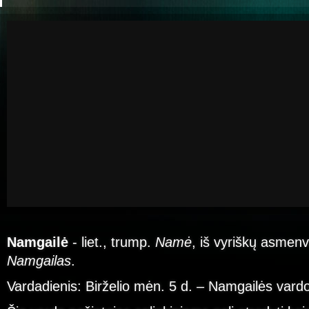
Namgailė
- liet., trump.
Namė
, iš vyriškų asmen
Namgailas
.
Vardadienis: Birželio mėn. 5 d. – Namgailės vard