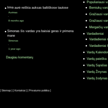
Populiariausi v
Irma
aurė reiškia auksas baltiškose tautose
Berniukų vard
Aurimas
Gražiausi va
·
Gražiausi va
8 months ago
Mergaičių var
Simonas
šis vardas yra baisiai geras ir primena
Vardadieniai
mane
Vardadieniai r
Simonas
·
Vardadieniai 
1 year ago
Vardų Kalendor
Daugiau komentarų
Vardų paieška
Vardų Sąrašas
Vardų Žinynas
Vardų žodynas
[ Sitemap ]
[ Kontaktai ]
[ Privatumo politika ]