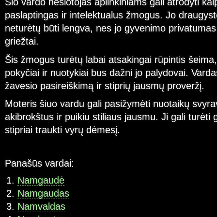
Šio vardo nešiotojas aplinkiniams gali atrodyti kai
paslaptingas ir intelektualus žmogus. Jo draugyst
neturėtų būti lengva, nes jo gyvenimo privatuma
griežtai.
Šis žmogus turėtų labai atsakingai rūpintis šeima
pokyčiai ir nuotykiai bus dažni jo palydovai. Vard
žavesio pasireiškimą ir stiprių jausmų proveržį.
Moteris šiuo vardu gali pasižymėti nuotaikų svyrav
akibrokštus ir puikiu stiliaus jausmu. Ji gali turėti
stipriai traukti vyrų dėmesį.
Panašūs vardai:
Namgaudė
Namgaudas
Namvaldas