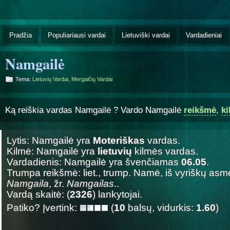
Pradžia
Populiariausi vardai
Lietuviški vardai
Vardadieniai
Namgailė
Tema:
Lietuvių Vardai
,
Mergaičių Vardai
Ką reiškia vardas Namgailė ? Vardo Namgailė
reikšmė
,
k
Lytis: Namgailė yra
Moteriškas
vardas.
Kilmė: Namgailė yra
lietuvių
kilmės vardas.
Vardadienis: Namgailė yra švenčiamas
06.05
.
Trumpa reikšmė: liet., trump. Namė, iš vyriškų as
Namgaila
, žr.
Namgailas
..
Vardą skaitė: (
2326
) lankytojai.
Patiko? Įvertink:
(
10
balsų, vidurkis:
1.60
)