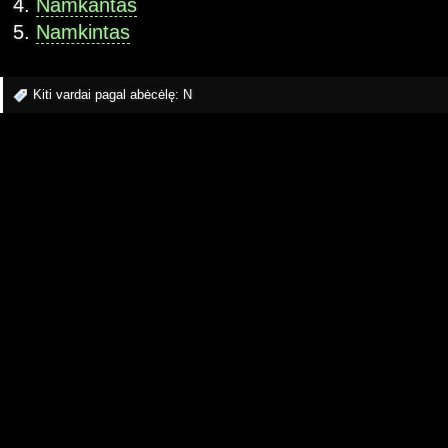
Namkantas
Namkintas
Kiti vardai pagal abėcėlę:
N