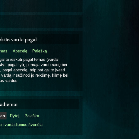
okite vardo pagal
emas
Abėcėlę
Paiešką
galite ieškoti pagal temas (vardai
tyti pagal lytį, pirmąją vardo raidę bei
, pagal abėcėlę, taip pat galite įvesti
 vardą ir sužinoti jo reikšmę, kilmę bei
us vardus.
adieniai
ien
Rytoj
Paieška
en vardadienius švenčia