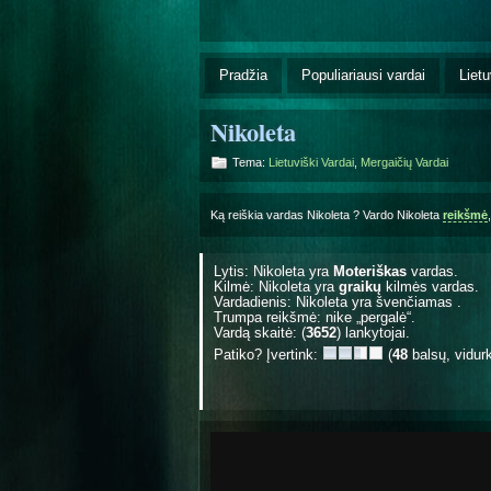
Pradžia
Populiariausi vardai
Lietu
Nikoleta
Tema:
Lietuviški Vardai
,
Mergaičių Vardai
Ką reiškia vardas Nikoleta ? Vardo Nikoleta
reikšmė
Lytis: Nikoleta yra
Moteriškas
vardas.
Kilmė: Nikoleta yra
graikų
kilmės vardas.
Vardadienis: Nikoleta yra švenčiamas
.
Trumpa reikšmė: nike „pergalė“.
Vardą skaitė: (
3652
) lankytojai.
Patiko? Įvertink:
(
48
balsų, vidur