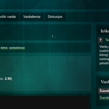
viški vardai
Vardadieniai
Diskusijos
Iešk
|
...
?
T
Vardų 
,
kilmė
,
vardadieniai
:
suskirs
kilmę) 
norimą
panaši
kis:
2.90
)
Vard
Šiand
Šiandi