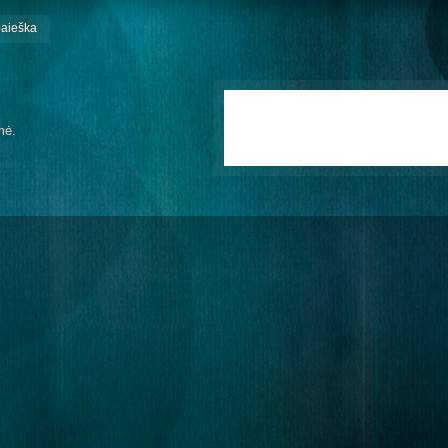
paieška
mė.