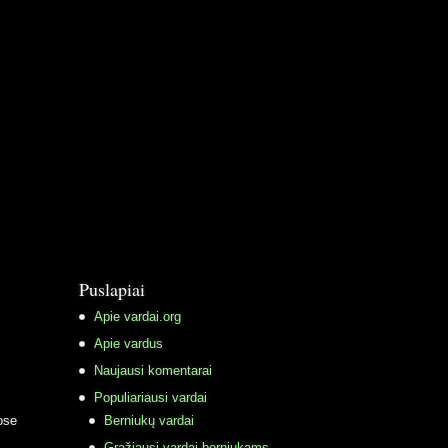
Puslapiai
Apie vardai.org
Apie vardus
Naujausi komentarai
Populiariausi vardai
ose
Berniukų vardai
Gražiausi vardai berniukams