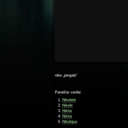
nike „pergalė“
Panašūs vardai:
Nikoletė
Nikolė
Nikita
Nikita
Nikolajus