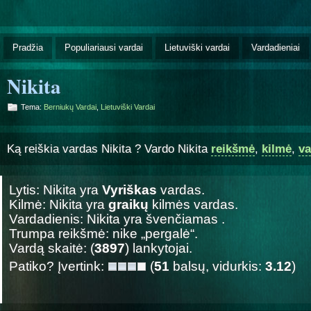
Pradžia
Populiariausi vardai
Lietuviški vardai
Vardadieniai
Nikita
Tema:
Berniukų Vardai
,
Lietuviški Vardai
Ką reiškia vardas Nikita ? Vardo Nikita
reikšmė
,
kilmė
,
va
Lytis: Nikita yra
Vyriškas
vardas.
Kilmė: Nikita yra
graikų
kilmės vardas.
Vardadienis: Nikita yra švenčiamas
.
Trumpa reikšmė: nike „pergalė“.
Vardą skaitė: (
3897
) lankytojai.
Patiko? Įvertink:
(
51
balsų, vidurkis:
3.12
)