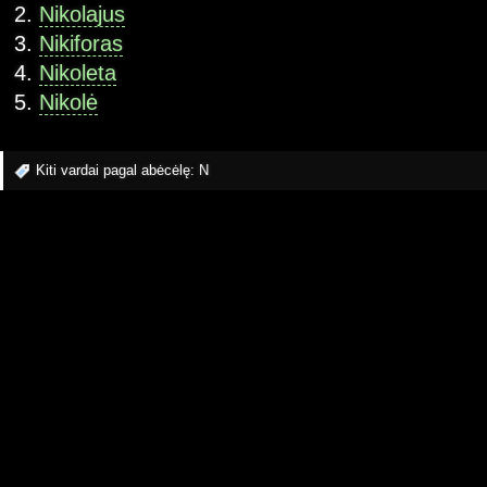
Nikolajus
Nikiforas
Nikoleta
Nikolė
Kiti vardai pagal abėcėlę:
N