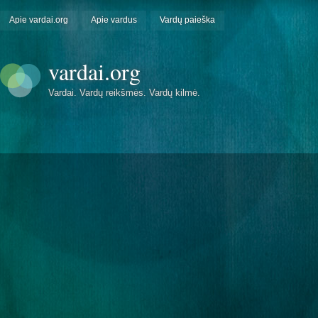
Apie vardai.org
Apie vardus
Vardų paieška
vardai.org
Vardai. Vardų reikšmės. Vardų kilmė.