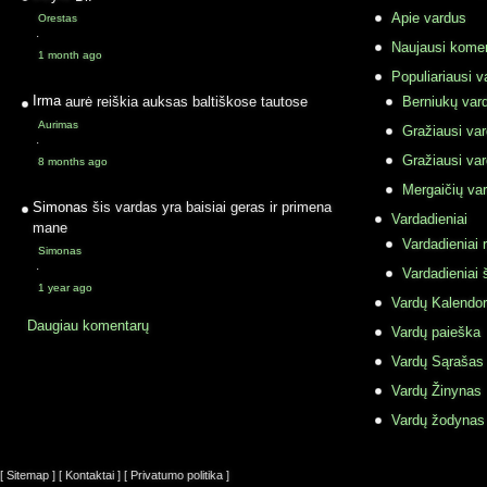
Apie vardus
Orestas
·
Naujausi komen
1 month ago
Populiariausi v
Irma
aurė reiškia auksas baltiškose tautose
Berniukų vard
Aurimas
Gražiausi va
·
Gražiausi va
8 months ago
Mergaičių var
Simonas
šis vardas yra baisiai geras ir primena
Vardadieniai
mane
Vardadieniai r
Simonas
·
Vardadieniai 
1 year ago
Vardų Kalendor
Daugiau komentarų
Vardų paieška
Vardų Sąrašas
Vardų Žinynas
Vardų žodynas
[ Sitemap ]
[ Kontaktai ]
[ Privatumo politika ]