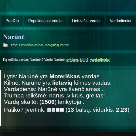
Pradžia
Populiariausi vardai
Lietuviški vardai
Vardadieniai
Narūnė
Tema:
Lietuviški Vardai
,
Mergaičių Vardai
Ką reiškia vardas Narūnė ? Vardo Narūnė
reikšmė
,
kilmė
,
vardadieniai
:
Lytis: Narūnė yra
Moteriškas
vardas.
Kilmė: Narūnė yra
lietuvių
kilmės vardas.
Vardadienis: Narūnė yra švenčiamas
.
Trumpa reikšmė: narus „vikrus, greitas“.
Vardą skaitė: (
1506
) lankytojai.
Patiko? Įvertink:
(
13
balsų, vidurkis:
2.23
)