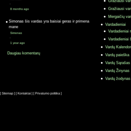
Gražiausi va
·
Gražiausi va
8 months ago
Mergaičių var
Simonas
šis vardas yra baisiai geras ir primena
Vardadieniai
mane
Vardadieniai r
Simonas
·
Vardadieniai 
1 year ago
Vardų Kalendor
Daugiau komentarų
Vardų paieška
Vardų Sąrašas
Vardų Žinynas
Vardų žodynas
[ Sitemap ]
[ Kontaktai ]
[ Privatumo politika ]