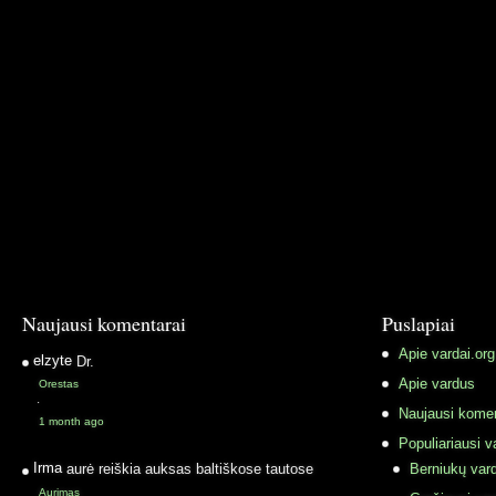
Naujausi komentarai
Puslapiai
Apie vardai.org
elzyte
Dr.
Apie vardus
Orestas
·
Naujausi komen
1 month ago
Populiariausi v
Irma
aurė reiškia auksas baltiškose tautose
Berniukų vard
Aurimas