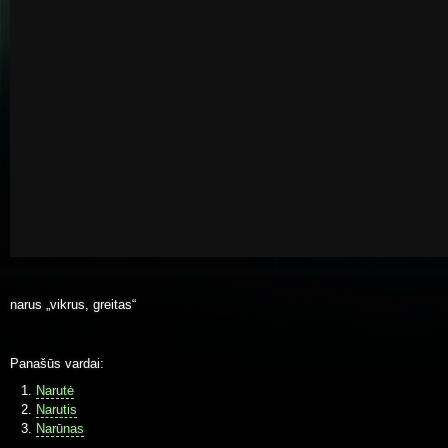
narus „vikrus, greitas“
Panašūs vardai:
Narutė
Narutis
Narūnas