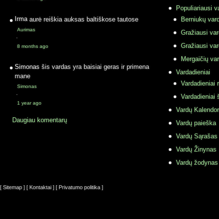
Populiariausi v
Irma
aurė reiškia auksas baltiškose tautose
Berniukų vard
Aurimas
Gražiausi va
·
Gražiausi va
8 months ago
Mergaičių var
Simonas
šis vardas yra baisiai geras ir primena
Vardadieniai
mane
Vardadieniai r
Simonas
·
Vardadieniai 
1 year ago
Vardų Kalendor
Daugiau komentarų
Vardų paieška
Vardų Sąrašas
Vardų Žinynas
Vardų žodynas
[ Sitemap ]
[ Kontaktai ]
[ Privatumo politika ]