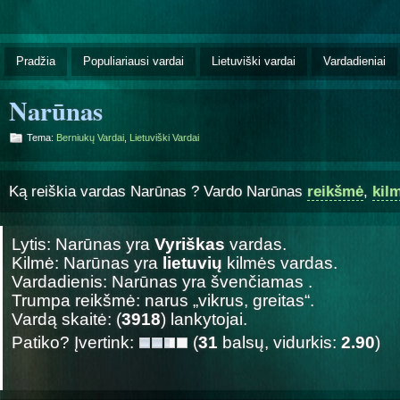
Pradžia
Populiariausi vardai
Lietuviški vardai
Vardadieniai
Narūnas
Tema:
Berniukų Vardai
,
Lietuviški Vardai
Ką reiškia vardas Narūnas ? Vardo Narūnas
reikšmė
,
kil
Lytis: Narūnas yra
Vyriškas
vardas.
Kilmė: Narūnas yra
lietuvių
kilmės vardas.
Vardadienis: Narūnas yra švenčiamas
.
Trumpa reikšmė: narus „vikrus, greitas“.
Vardą skaitė: (
3918
) lankytojai.
Patiko? Įvertink:
(
31
balsų, vidurkis:
2.90
)