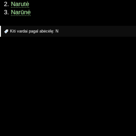
Narutė
Narūnė
Kiti vardai pagal abėcėlę:
N