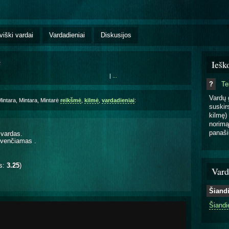
viški vardai
Vardadieniai
Diskusijos
ė
Iešk
|
...
?
T
Vardų 
Mintara, Mintara, Mintarė
reikšmė
,
kilmė
,
vardadieniai
:
suskirs
kilmę) 
norimą
panaši
 vardas.
a švenčiamas
.
is:
3.25
)
Vard
Šiand
Šiandi