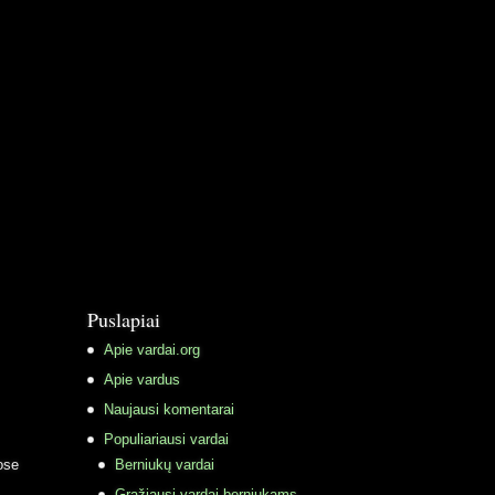
Puslapiai
Apie vardai.org
Apie vardus
Naujausi komentarai
Populiariausi vardai
ose
Berniukų vardai
Gražiausi vardai berniukams