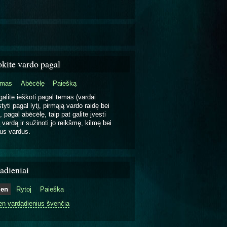
okite vardo pagal
emas
Abėcėlę
Paiešką
galite ieškoti pagal temas (vardai
tyti pagal lytį, pirmąją vardo raidę bei
, pagal abėcėlę, taip pat galite įvesti
 vardą ir sužinoti jo reikšmę, kilmę bei
us vardus.
adieniai
ien
Rytoj
Paieška
en vardadienius švenčia