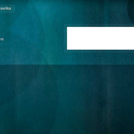
paieška
mė.