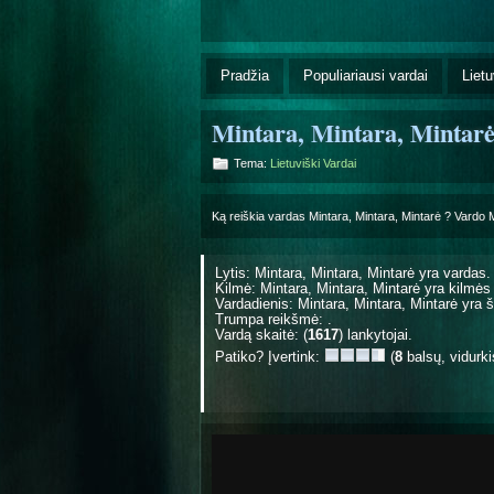
Pradžia
Populiariausi vardai
Lietu
Mintara, Mintara, Mintar
Tema:
Lietuviški Vardai
Ką reiškia vardas Mintara, Mintara, Mintarė ? Vardo 
Lytis: Mintara, Mintara, Mintarė yra
vardas.
Kilmė: Mintara, Mintara, Mintarė yra
kilmės
Vardadienis: Mintara, Mintara, Mintarė yr
Trumpa reikšmė: .
Vardą skaitė: (
1617
) lankytojai.
Patiko? Įvertink:
(
8
balsų, vidurk