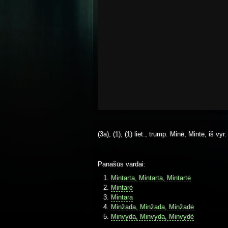
(3a), (1), (1) liet., trump. Minė, Mintė, iš vyr
Panašūs vardai:
Mintarta, Mintarta, Mintartė
Mintarė
Mintara
Minžada, Minžada, Minžadė
Minvyda, Minvyda, Minvydė