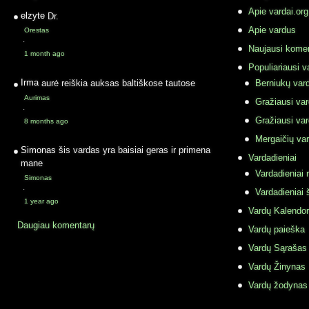
Apie vardai.org
elzyte
Dr.
Apie vardus
Orestas
·
Naujausi komen
1 month ago
Populiariausi v
Irma
aurė reiškia auksas baltiškose tautose
Berniukų vard
Aurimas
Gražiausi va
·
Gražiausi va
8 months ago
Mergaičių var
Simonas
šis vardas yra baisiai geras ir primena
Vardadieniai
mane
Vardadieniai r
Simonas
·
Vardadieniai 
1 year ago
Vardų Kalendor
Daugiau komentarų
Vardų paieška
Vardų Sąrašas
Vardų Žinynas
Vardų žodynas