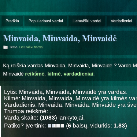
Pradžia
Populiariausi vardai
Lietuviški vardai
Vardadieniai
Minvaida, Minvaida, Minvaidė
Tema:
Lietuviški Vardai
Ką reiškia vardas Minvaida, Minvaida, Minvaidė ? Vardo M
Minvaidė
reikšmė
,
kilmė
,
vardadieniai
:
Lytis: Minvaida, Minvaida, Minvaidė yra
vardas.
Kilmė: Minvaida, Minvaida, Minvaidė yra
kilmės va
Vardadienis: Minvaida, Minvaida, Minvaidė yra š
Trumpa reikšmė: .
Vardą skaitė: (
1083
) lankytojai.
Patiko? Įvertink:
(
6
balsų, vidurkis:
1.83
)