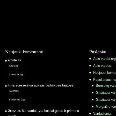
Naujausi komentarai
Puslapiai
Apie vardai.org
elzyte
Dr.
Apie vardus
Orestas
·
Naujausi komen
1 month ago
Populiariausi v
Irma
aurė reiškia auksas baltiškose tautose
Berniukų vard
Aurimas
Gražiausi va
·
Gražiausi va
8 months ago
Mergaičių var
Simonas
šis vardas yra baisiai geras ir primena
Vardadieniai
mane