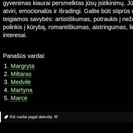
gyvenimas kiaurai persmelktas jūsų įsitikinimų. Jūs
atviri, emocionalūs ir išradingi. Galite būti stiprūs
teigiamos savybės: artistiškumas, potraukis į ne
polinkis į kūrybą, romantiškumas, aistringumas, 
interesai.
Panašūs vardai:
Margryta
Miltaras
Medvilė
Martyna
Marcė
Kiti vardai pagal abėcėlę:
M