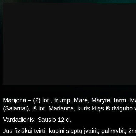
Marijona – (2) lot., trump. Marė, Marytė, tarm. M
(Salantai), iš lot. Marianna, kuris kilęs iš dvigu
Vardadienis: Sausio 12 d.
Jūs fiziškai tvirti, kupini slaptų įvairių galimybių 