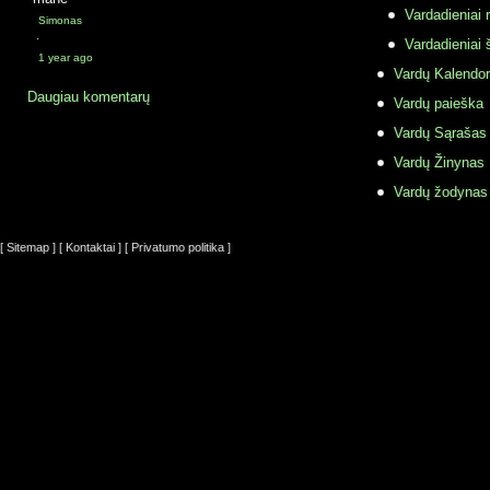
Vardadieniai r
Simonas
·
Vardadieniai 
1 year ago
Vardų Kalendor
Daugiau komentarų
Vardų paieška
Vardų Sąrašas
Vardų Žinynas
Vardų žodynas
[ Sitemap ]
[ Kontaktai ]
[ Privatumo politika ]