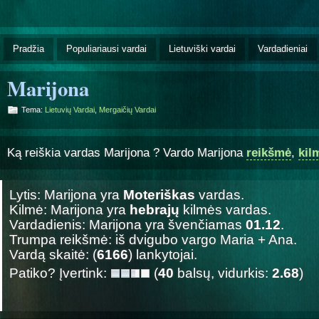
Pradžia
Populiariausi vardai
Lietuviški vardai
Vardadieniai
Marijona
Tema:
Lietuvių Vardai
,
Mergaičių Vardai
Ką reiškia vardas Marijona ? Vardo Marijona
reikšmė
,
kil
Lytis: Marijona yra
Moteriškas
vardas.
Kilmė: Marijona yra
hebrajų
kilmės vardas.
Vardadienis: Marijona yra švenčiamas
01.12
.
Trumpa reikšmė: iš dvigubo vargo Maria + Ana.
Vardą skaitė: (
6166
) lankytojai.
Patiko? Įvertink:
(
40
balsų, vidurkis:
2.68
)