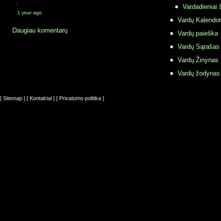
·
Vardadieniai 
1 year ago
Vardų Kalendor
Daugiau komentarų
Vardų paieška
Vardų Sąrašas
Vardų Žinynas
Vardų žodynas
[ Sitemap ]
[ Kontaktai ]
[ Privatumo politika ]