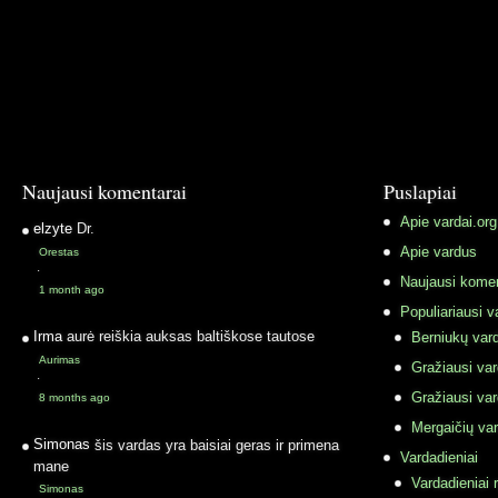
Naujausi komentarai
Puslapiai
Apie vardai.org
elzyte
Dr.
Apie vardus
Orestas
·
Naujausi komen
1 month ago
Populiariausi v
Irma
aurė reiškia auksas baltiškose tautose
Berniukų vard
Aurimas
Gražiausi va
·
Gražiausi va
8 months ago
Mergaičių var
Simonas
šis vardas yra baisiai geras ir primena
Vardadieniai
mane
Vardadieniai r
Simonas