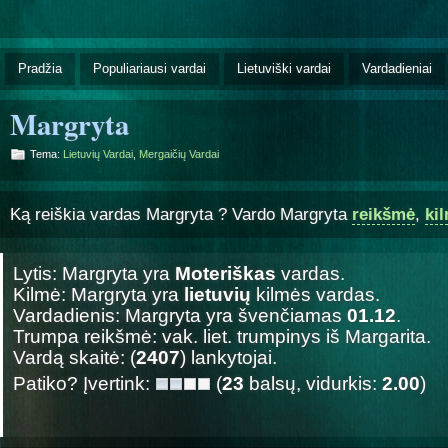
Pradžia
Populiariausi vardai
Lietuviški vardai
Vardadieniai
Margryta
Tema:
Lietuvių Vardai
,
Mergaičių Vardai
Ką reiškia vardas Margryta ? Vardo Margryta
reikšmė
,
ki
Lytis: Margryta yra
Moteriškas
vardas.
Kilmė: Margryta yra
lietuvių
kilmės vardas.
Vardadienis: Margryta yra švenčiamas
01.12
.
Trumpa reikšmė: vak. liet. trumpinys iš Margarita.
Vardą skaitė: (
2407
) lankytojai.
Patiko? Įvertink:
(
23
balsų, vidurkis:
2.00
)