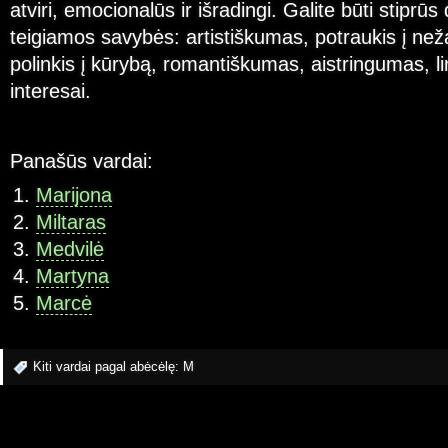
atviri, emocionalūs ir išradingi. Galite būti stiprūs
teigiamos savybės: artistiškumas, potraukis į ne
polinkis į kūrybą, romantiškumas, aistringumas, 
interesai.
Panašūs vardai:
Marijona
Miltaras
Medvilė
Martyna
Marcė
Kiti vardai pagal abėcėlę:
M