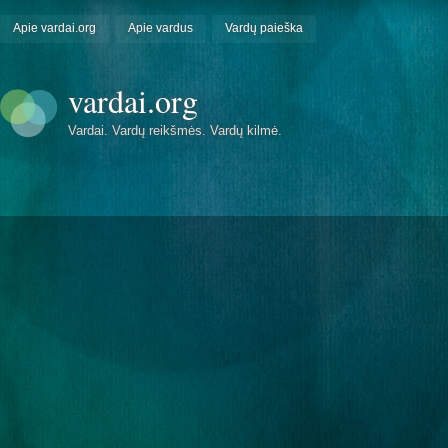
Apie vardai.org
Apie vardus
Vardų paieška
vardai.org
Vardai. Vardų reikšmės. Vardų kilmė.