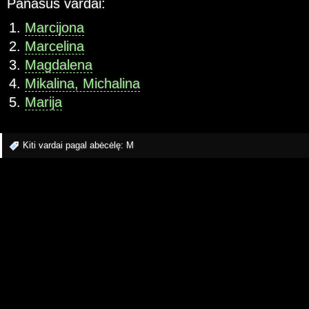
Panašūs vardai:
Marcijona
Marcelina
Magdalena
Mikalina, Michalina
Marija
Kiti vardai pagal abėcėlę:
M