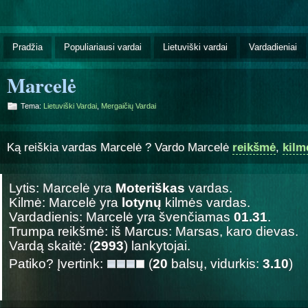
Pradžia
Populiariausi vardai
Lietuviški vardai
Vardadieniai
Marcelė
Tema:
Lietuviški Vardai
,
Mergaičių Vardai
Ką reiškia vardas Marcelė ? Vardo Marcelė
reikšmė
,
kilm
Lytis: Marcelė yra
Moteriškas
vardas.
Kilmė: Marcelė yra
lotynų
kilmės vardas.
Vardadienis: Marcelė yra švenčiamas
01.31
.
Trumpa reikšmė: iš Marcus: Marsas, karo dievas.
Vardą skaitė: (
2993
) lankytojai.
Patiko? Įvertink:
(
20
balsų, vidurkis:
3.10
)