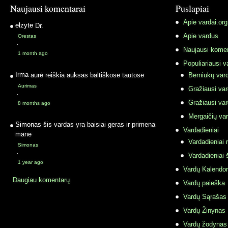
Naujausi komentarai
Puslapiai
Apie vardai.org
elzyte
Dr.
Apie vardus
Orestas
·
Naujausi komen
1 month ago
Populiariausi v
Irma
aurė reiškia auksas baltiškose tautose
Berniukų vard
Aurimas
Gražiausi va
·
Gražiausi va
8 months ago
Mergaičių var
Simonas
šis vardas yra baisiai geras ir primena
Vardadieniai
mane
Vardadieniai r
Simonas
·
Vardadieniai 
1 year ago
Vardų Kalendor
Daugiau komentarų
Vardų paieška
Vardų Sąrašas
Vardų Žinynas
Vardų žodynas