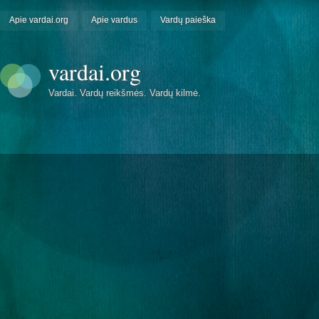
Apie vardai.org
Apie vardus
Vardų paieška
vardai.org
Vardai. Vardų reikšmės. Vardų kilmė.