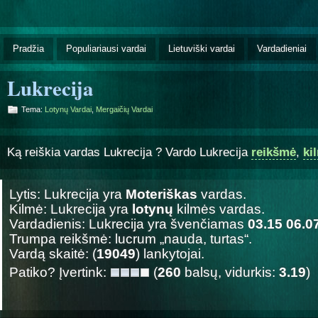
Pradžia
Populiariausi vardai
Lietuviški vardai
Vardadieniai
Lukrecija
Tema:
Lotynų Vardai
,
Mergaičių Vardai
Ką reiškia vardas Lukrecija ? Vardo Lukrecija
reikšmė
,
ki
Lytis: Lukrecija yra
Moteriškas
vardas.
Kilmė: Lukrecija yra
lotynų
kilmės vardas.
Vardadienis: Lukrecija yra švenčiamas
03.15 06.0
Trumpa reikšmė: lucrum „nauda, turtas“.
Vardą skaitė: (
19049
) lankytojai.
Patiko? Įvertink:
(
260
balsų, vidurkis:
3.19
)