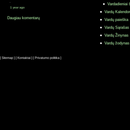
·
Vardadieniai 
1 year ago
Vardų Kalendor
Daugiau komentarų
Vardų paieška
Vardų Sąrašas
Vardų Žinynas
Vardų žodynas
[ Sitemap ]
[ Kontaktai ]
[ Privatumo politika ]