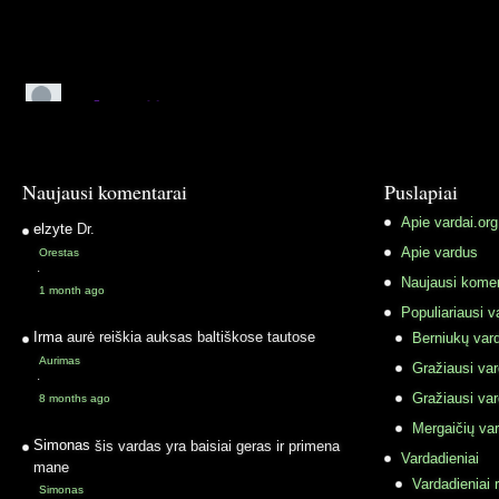
Naujausi komentarai
Puslapiai
Apie vardai.org
elzyte
Dr.
Apie vardus
Orestas
·
Naujausi komen
1 month ago
Populiariausi v
Irma
aurė reiškia auksas baltiškose tautose
Berniukų vard
Aurimas
Gražiausi va
·
Gražiausi va
8 months ago
Mergaičių var
Simonas
šis vardas yra baisiai geras ir primena
Vardadieniai
mane
Vardadieniai r
Simonas