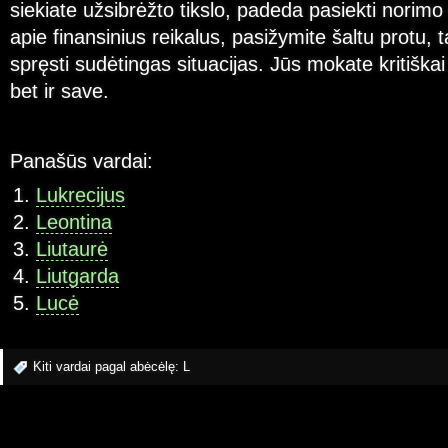
siekiate užsibrėžto tikslo, padeda pasiekti norimo
apie finansinius reikalus, pasižymite šaltu protu, ta
spręsti sudėtingas situacijas. Jūs mokate kritiškai į
bet ir save.
Panašūs vardai:
Lukrecijus
Leontina
Liutaurė
Liutgarda
Lucė
Kiti vardai pagal abėcėlę:
L