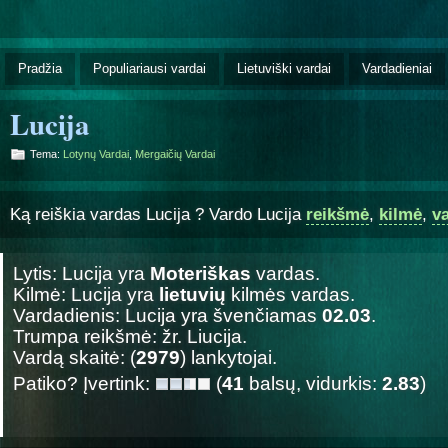
Pradžia
Populiariausi vardai
Lietuviški vardai
Vardadieniai
Lucija
Tema:
Lotynų Vardai
,
Mergaičių Vardai
Ką reiškia vardas Lucija ? Vardo Lucija
reikšmė
,
kilmė
,
v
Lytis: Lucija yra
Moteriškas
vardas.
Kilmė: Lucija yra
lietuvių
kilmės vardas.
Vardadienis: Lucija yra švenčiamas
02.03
.
Trumpa reikšmė: žr. Liucija.
Vardą skaitė: (
2979
) lankytojai.
Patiko? Įvertink:
(
41
balsų, vidurkis:
2.83
)