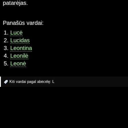
patarėjas.
Panašūs vardai:
Lucė
Lucidas
Leontina
Leonilė
Leonė
Kiti vardai pagal abėcėlę:
L