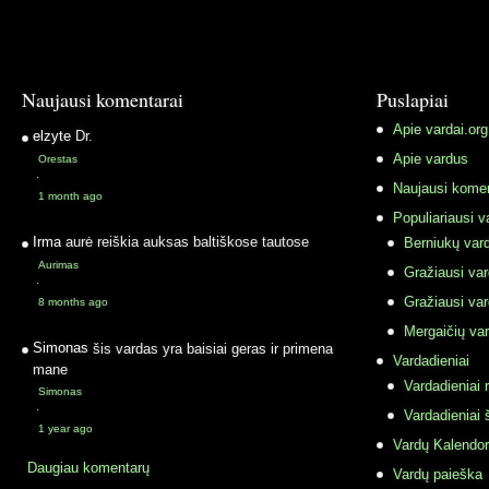
Naujausi komentarai
Puslapiai
Apie vardai.org
elzyte
Dr.
Apie vardus
Orestas
·
Naujausi komen
1 month ago
Populiariausi v
Irma
aurė reiškia auksas baltiškose tautose
Berniukų vard
Aurimas
Gražiausi va
·
Gražiausi va
8 months ago
Mergaičių var
Simonas
šis vardas yra baisiai geras ir primena
Vardadieniai
mane
Vardadieniai r
Simonas
·
Vardadieniai 
1 year ago
Vardų Kalendor
Daugiau komentarų
Vardų paieška