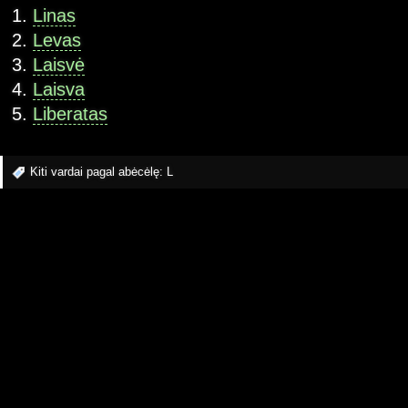
Linas
Levas
Laisvė
Laisva
Liberatas
Kiti vardai pagal abėcėlę:
L