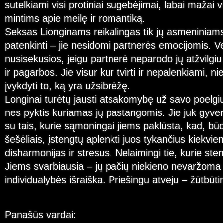
sutelkiami visi protiniai sugebėjimai, labai mažai v
mintims apie meilę ir romantiką.
Seksas Lionginams reikalingas tik jų asmeniniam
patenkinti – jie nesidomi partnerės emocijomis. 
nusisekusios, jeigu partnerė neparodo jų atžvilgi
ir pagarbos. Jie visur kur tvirti ir nepalenkiami, 
įvykdyti to, ką yra užsibrėžę.
Longinai turėtų jausti atsakomybę už savo poelgi
nes pyktis kuriamas jų pastangomis. Jie juk gyven
su tais, kurie sąmoningai jiems paklūsta, kad, b
šešėliais, įstengtų aplenkti juos tykančius kiekvi
disharmonijas ir stresus. Nelaimingi tie, kurie steng
Jiems svarbiausia – jų pačių niekieno nevaržoma
individualybės išraiška. Priešingu atveju – žūtbūtin
Panašūs vardai: