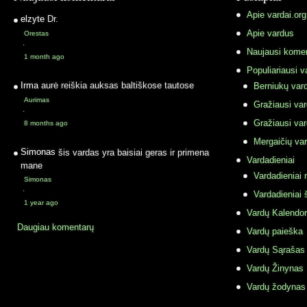
Apie vardai.org
elzyte
Dr.
Apie vardus
Orestas
·
Naujausi komen
1 month ago
Populiariausi v
Irma
aurė reiškia auksas baltiškose tautose
Berniukų vard
Aurimas
Gražiausi va
·
Gražiausi va
8 months ago
Mergaičių var
Simonas
šis vardas yra baisiai geras ir primena
Vardadieniai
mane
Vardadieniai r
Simonas
·
Vardadieniai 
1 year ago
Vardų Kalendor
Daugiau komentarų
Vardų paieška
Vardų Sąrašas
Vardų Žinynas
Vardų žodynas