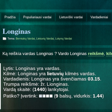
Pradžia
Populiariausi vardai
Lietuviški vardai
Vardadieniai
Longinas
Tema:
Berniukų Vardai
,
Lietuvių Vardai
,
Lotynų Vardai
Ką reiškia vardas Longinas ? Vardo Longinas
reikšmė
,
ki
Lytis: Longinas yra
vardas.
Kilmė: Longinas yra
lietuvių
kilmės vardas.
Vardadienis: Longinas yra švenčiamas
03.15
.
Trumpa reikšmė: žr. Lionginas.
Vardą skaitė: (
1440
) lankytojai.
Patiko? Įvertink:
(
9
balsų, vidurkis:
1.44
)