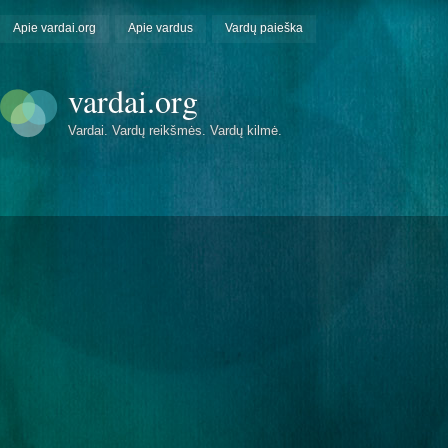
Apie vardai.org
Apie vardus
Vardų paieška
vardai.org
Vardai. Vardų reikšmės. Vardų kilmė.