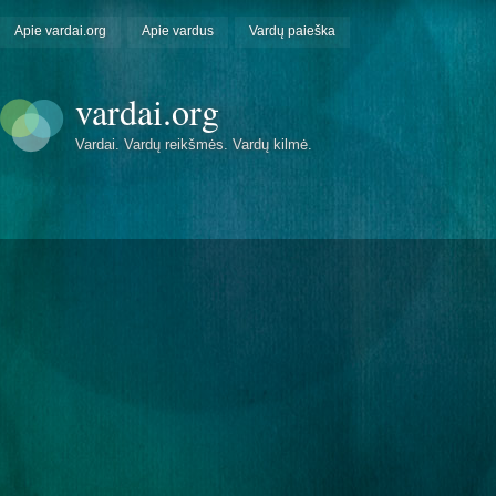
Apie vardai.org
Apie vardus
Vardų paieška
vardai.org
Vardai. Vardų reikšmės. Vardų kilmė.