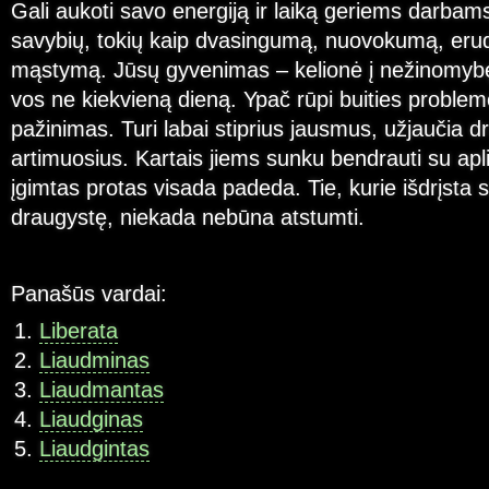
Gali aukoti savo energiją ir laiką geriems darbam
savybių, tokių kaip dvasingumą, nuovokumą, erudi
mąstymą. Jūsų gyvenimas – kelionė į nežinomybę
vos ne kiekvieną dieną. Ypač rūpi buities problem
pažinimas. Turi labai stiprius jausmus, užjaučia d
artimuosius. Kartais jiems sunku bendrauti su apli
įgimtas protas visada padeda. Tie, kurie išdrįsta 
draugystę, niekada nebūna atstumti.
Panašūs vardai:
Liberata
Liaudminas
Liaudmantas
Liaudginas
Liaudgintas