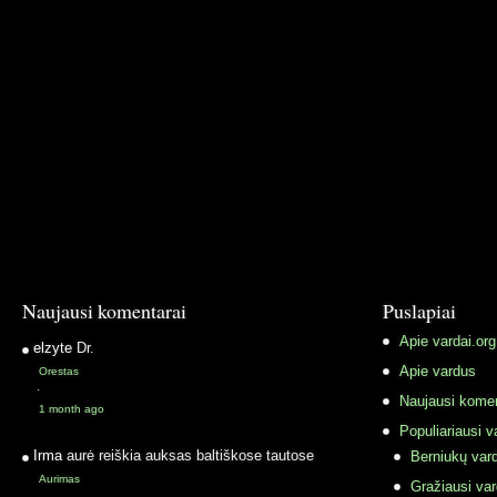
Naujausi komentarai
Puslapiai
Apie vardai.org
elzyte
Dr.
Apie vardus
Orestas
·
Naujausi komen
1 month ago
Populiariausi v
Irma
aurė reiškia auksas baltiškose tautose
Berniukų vard
Aurimas
Gražiausi va