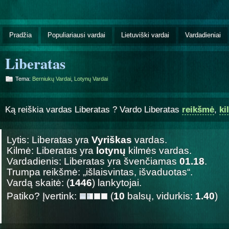
Pradžia
Populiariausi vardai
Lietuviški vardai
Vardadieniai
Liberatas
Tema:
Berniukų Vardai
,
Lotynų Vardai
Ką reiškia vardas Liberatas ? Vardo Liberatas
reikšmė
,
ki
Lytis: Liberatas yra
Vyriškas
vardas.
Kilmė: Liberatas yra
lotynų
kilmės vardas.
Vardadienis: Liberatas yra švenčiamas
01.18
.
Trumpa reikšmė: „išlaisvintas, išvaduotas“.
Vardą skaitė: (
1446
) lankytojai.
Patiko? Įvertink:
(
10
balsų, vidurkis:
1.40
)