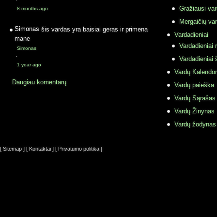
·
Gražiausi va
8 months ago
Mergaičių var
Simonas
šis vardas yra baisiai geras ir primena
Vardadieniai
mane
Vardadieniai r
Simonas
·
Vardadieniai 
1 year ago
Vardų Kalendor
Daugiau komentarų
Vardų paieška
Vardų Sąrašas
Vardų Žinynas
Vardų žodynas
[ Sitemap ]
[ Kontaktai ]
[ Privatumo politika ]