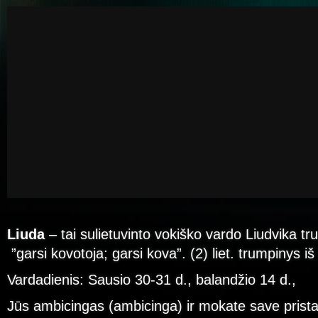
Liuda
– tai sulietuvinto vokiško vardo Liudvika tr
”garsi kovotoja; garsi kova”. (2) liet. trumpinys iš
Vardadienis: Sausio 30-31 d., balandžio 14 d.,
Jūs ambicingas (ambicinga) ir mokate save pristat