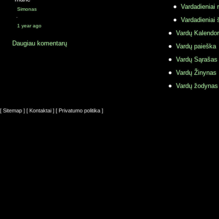
Vardadieniai r
Simonas
·
Vardadieniai 
1 year ago
Vardų Kalendor
Daugiau komentarų
Vardų paieška
Vardų Sąrašas
Vardų Žinynas
Vardų žodynas
[ Sitemap ]
[ Kontaktai ]
[ Privatumo politika ]