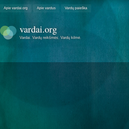
Apie vardai.org
Apie vardus
Vardų paieška
vardai.org
Vardai. Vardų reikšmės. Vardų kilmė.