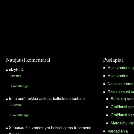
Naujausi komentarai
Puslapiai
Apie vardai.org
elzyte
Dr.
Apie vardus
Orestas
·
Naujausi komen
1 month ago
Populiariausi v
Irma
aurė reiškia auksas baltiškose tautose
Berniukų vard
Aurimas
Gražiausi va
·
Gražiausi va
8 months ago
Mergaičių var
Simonas
šis vardas yra baisiai geras ir primena
Vardadieniai
mane