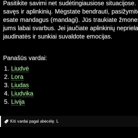
Pasitikite savimi net sudėtingiausiose situacijose.
savęs ir aplinkinių. Mėgstate bendrauti, pasižymi
esate mandagus (mandagi). Jūs traukiate žmones
jums labai svarbus. Jei jaučiate aplinkinių nepriel
jaudinatės ir sunkiai suvaldote emocijas.
Panašūs vardai:
Liudvė
Lora
Liudas
Liudvika
Livija
Kiti vardai pagal abėcėlę:
L