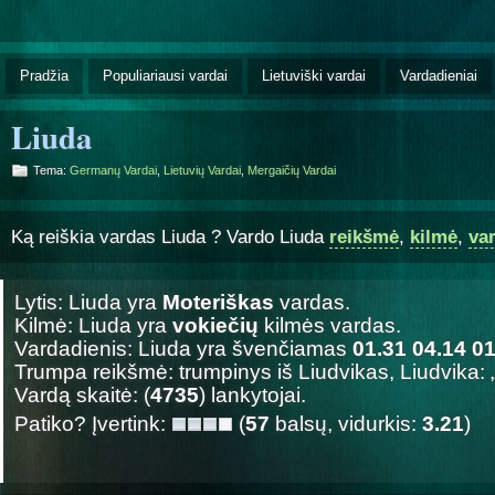
Pradžia
Populiariausi vardai
Lietuviški vardai
Vardadieniai
Liuda
Tema:
Germanų Vardai
,
Lietuvių Vardai
,
Mergaičių Vardai
Ką reiškia vardas Liuda ? Vardo Liuda
reikšmė
,
kilmė
,
va
Lytis: Liuda yra
Moteriškas
vardas.
Kilmė: Liuda yra
vokiečių
kilmės vardas.
Vardadienis: Liuda yra švenčiamas
01.31 04.14 0
Trumpa reikšmė: trumpinys iš Liudvikas, Liudvika: „
Vardą skaitė: (
4735
) lankytojai.
Patiko? Įvertink:
(
57
balsų, vidurkis:
3.21
)