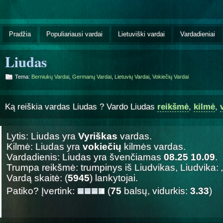
Pradžia
Populiariausi vardai
Lietuviški vardai
Vardadieniai
Liudas
Tema:
Berniukų Vardai
,
Germanų Vardai
,
Lietuvių Vardai
,
Vokiečių Vardai
Ką reiškia vardas Liudas ? Vardo Liudas
reikšmė
,
kilmė
,
Lytis: Liudas yra
Vyriškas
vardas.
Kilmė: Liudas yra
vokiečių
kilmės vardas.
Vardadienis: Liudas yra švenčiamas
08.25 10.09
.
Trumpa reikšmė: trumpinys iš Liudvikas, Liudvika: „
Vardą skaitė: (
5945
) lankytojai.
Patiko? Įvertink:
(
75
balsų, vidurkis:
3.33
)