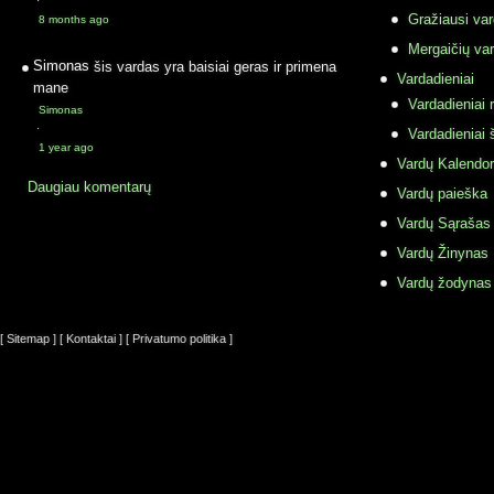
·
Gražiausi va
8 months ago
Mergaičių var
Simonas
šis vardas yra baisiai geras ir primena
Vardadieniai
mane
Vardadieniai r
Simonas
·
Vardadieniai 
1 year ago
Vardų Kalendor
Daugiau komentarų
Vardų paieška
Vardų Sąrašas
Vardų Žinynas
Vardų žodynas
[ Sitemap ]
[ Kontaktai ]
[ Privatumo politika ]