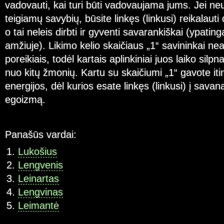
vadovauti, kai turi būti vadovaujama jums. Jei ne
teigiamų savybių, būsite linkęs (linkusi) reikalaut
o tai neleis dirbti ir gyventi savarankiškai (ypati
amžiuje). Likimo kelio skaičiaus „1“ savininkai nea
poreikiais, todėl kartais aplinkiniai juos laiko silpn
nuo kitų žmonių. Kartu su skaičiumi „1“ gavote iti
energijos, dėl kurios esate linkęs (linkusi) į sava
egoizmą.
Panašūs vardai:
Lukošius
Lengvenis
Leinartas
Lengvinas
Leimantė