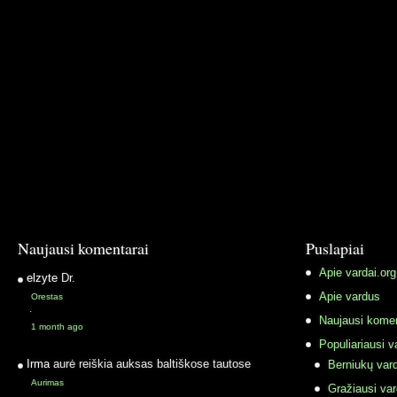
Naujausi komentarai
Puslapiai
Apie vardai.org
elzyte
Dr.
Apie vardus
Orestas
·
Naujausi komen
1 month ago
Populiariausi v
Irma
aurė reiškia auksas baltiškose tautose
Berniukų vard
Aurimas
Gražiausi va