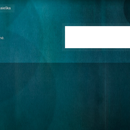
paieška
mė.