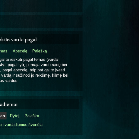
okite vardo pagal
emas
Abėcėlę
Paiešką
galite ieškoti pagal temas (vardai
tyti pagal lytį, pirmąją vardo raidę bei
, pagal abėcėlę, taip pat galite įvesti
 vardą ir sužinoti jo reikšmę, kilmę bei
us vardus.
adieniai
ien
Rytoj
Paieška
en vardadienius švenčia