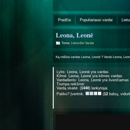
Pradžia
Populiariausi vardai
Lietu
Leona, Leonė
Tema:
Lietuviški Vardai
Ką reiškia vardas Leona, Leonė ? Vardo Leona, Leo
Lytis: Leona, Leonė yra
vardas.
Kilmė: Leona, Leonė yra
kilmės vardas.
Vardadienis: Leona, Leonė yra švenčiamas
Trumpa reikšmė: .
Vardą skaitė: (
1440
) lankytojai.
Patiko? Įvertink:
(
12
balsų, vidur