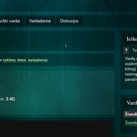
viški vardai
Vardadieniai
Diskusijos
Iešk
|
...
?
T
Vardų 
nė
reikšmė
,
kilmė
,
vardadieniai
:
suskirs
kilmę) 
norimą
panaši
.
kis:
2.42
)
Vard
Šiand
Šiandi