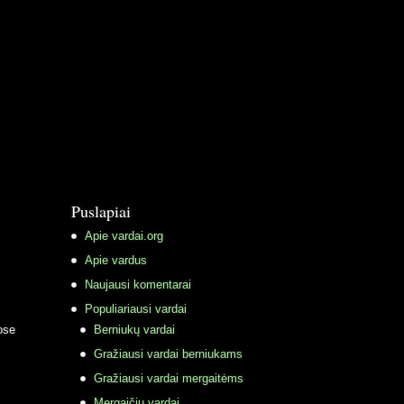
Puslapiai
Apie vardai.org
Apie vardus
Naujausi komentarai
Populiariausi vardai
ose
Berniukų vardai
Gražiausi vardai berniukams
Gražiausi vardai mergaitėms
Mergaičių vardai