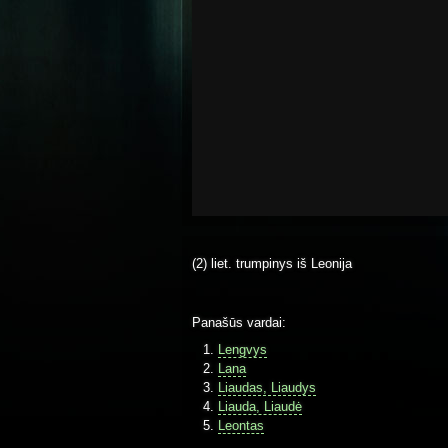
(2) liet. trumpinys iš Leonija
Panašūs vardai:
Lengvys
Lana
Liaudas, Liaudys
Liauda, Liaudė
Leontas