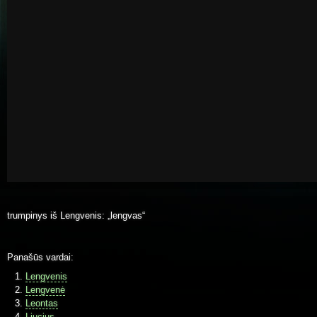
trumpinys iš Lengvenis: „lengvas“
Panašūs vardai:
Lengvenis
Lengvenė
Leontas
Liucius