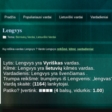
Pradžia
Populiariausi vardai
Lietuviški vardai
Vardadieniai
Lengvys
Tema:
Berniukų Vardai
,
Lietuviški Vardai
Ką reiškia vardas Lengvys ? Vardo Lengvys
reikšmė
,
kilmė
,
vardadieniai
:
Lytis: Lengvys yra
Vyriškas
vardas.
Kilmė: Lengvys yra
lietuvių
kilmės vardas.
Vardadienis: Lengvys yra švenčiamas
.
Trumpa reikšmė: trumpinys iš Lengvenis: „lengvas“
Vardą skaitė: (
1164
) lankytojai.
Patiko? Įvertink:
(
4
balsų, vidurkis:
1.00
)