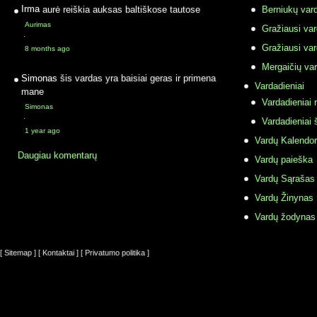
Irma
aurė reiškia auksas baltiškose tautose
Berniukų vard
Aurimas
Gražiausi va
·
Gražiausi va
8 months ago
Mergaičių var
Simonas
šis vardas yra baisiai geras ir primena
Vardadieniai
mane
Vardadieniai r
Simonas
·
Vardadieniai 
1 year ago
Vardų Kalendor
Daugiau komentarų
Vardų paieška
Vardų Sąrašas
Vardų Žinynas
Vardų žodynas
[ Sitemap ]
[ Kontaktai ]
[ Privatumo politika ]