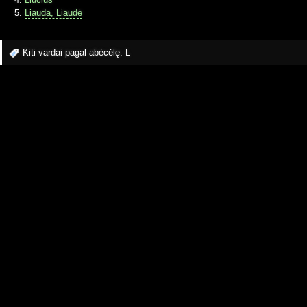
Liauda, Liaudė
Kiti vardai pagal abėcėlę:
L