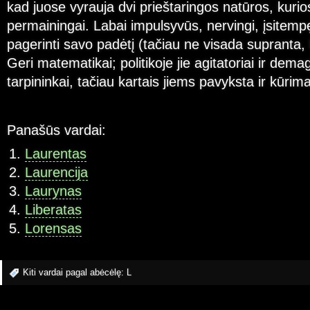
kad juose vyrauja dvi prieštaringos natūros, kurio
permainingai. Labai impulsyvūs, nervingi, įsitempę
pagerinti savo padėtį (tačiau ne visada supranta, k
Geri matematikai; politikoje jie agitatoriai ir dema
tarpininkai, tačiau kartais jiems pavyksta ir kūrim
Panašūs vardai:
Laurentas
Laurencija
Laurynas
Liberatas
Lorensas
Kiti vardai pagal abėcėlę:
L