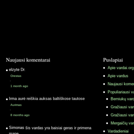
Naujausi komentarai
Puslapiai
Apie vardai.org
elzyte
Dr.
Apie vardus
Orestas
·
Naujausi komen
1 month ago
Populiariausi v
Irma
aurė reiškia auksas baltiškose tautose
Berniukų vard
Aurimas
Gražiausi va
·
Gražiausi va
8 months ago
Mergaičių var
Simonas
šis vardas yra baisiai geras ir primena
Vardadieniai
mane