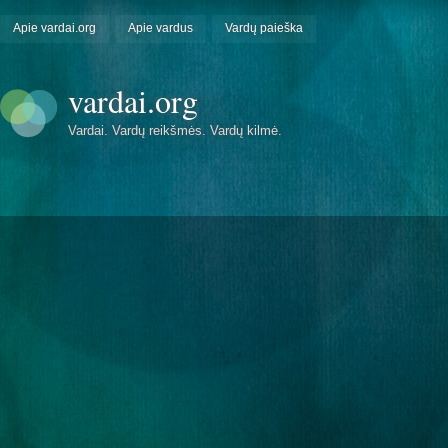
Apie vardai.org
Apie vardus
Vardų paieška
vardai.org
Vardai. Vardų reikšmės. Vardų kilmė.