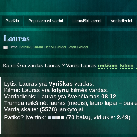
Pradžia
Populiariausi vardai
Lietuviški vardai
Vardadieniai
Lauras
Tema:
Berniukų Vardai
,
Lietuvių Vardai
,
Lotynų Vardai
Ką reiškia vardas Lauras ? Vardo Lauras
reikšmė
,
kilmė
,
Lytis: Lauras yra
Vyriškas
vardas.
Kilmė: Lauras yra
lotynų
kilmės vardas.
Vardadienis: Lauras yra švenčiamas
08.12
.
Trumpa reikšmė: lauras (medis), lauro lapai – pasi
Vardą skaitė: (
5578
) lankytojai.
Patiko? Įvertink:
(
70
balsų, vidurkis:
2.49
)