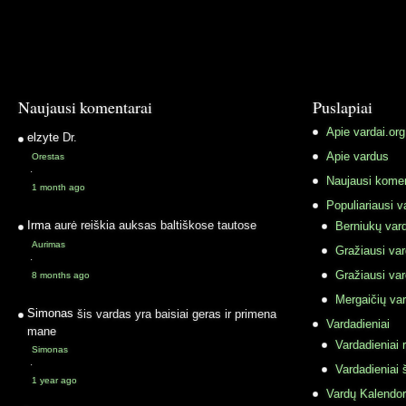
Naujausi komentarai
Puslapiai
Apie vardai.org
elzyte
Dr.
Apie vardus
Orestas
·
Naujausi komen
1 month ago
Populiariausi v
Irma
aurė reiškia auksas baltiškose tautose
Berniukų vard
Aurimas
Gražiausi va
·
Gražiausi va
8 months ago
Mergaičių var
Simonas
šis vardas yra baisiai geras ir primena
Vardadieniai
mane
Vardadieniai r
Simonas
·
Vardadieniai 
1 year ago
Vardų Kalendor