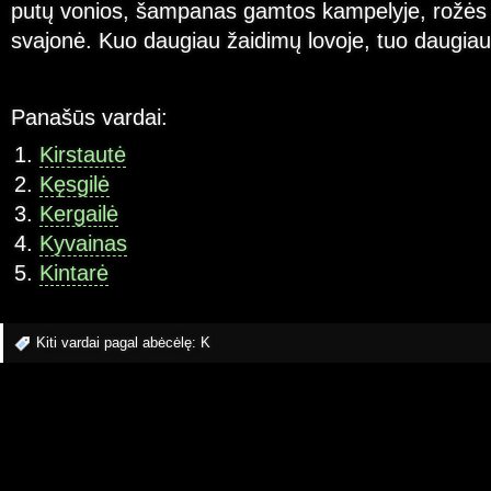
putų vonios, šampanas gamtos kampelyje, rožės il
svajonė. Kuo daugiau žaidimų lovoje, tuo daugia
Panašūs vardai:
Kirstautė
Kęsgilė
Kergailė
Kyvainas
Kintarė
Kiti vardai pagal abėcėlę:
K