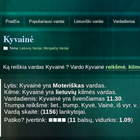
Pradžia
Populiariausi vardai
Lietuviški vardai
Vardadieniai
Kyvainė
Tema:
Lietuvių Vardai
,
Mergaičių Vardai
Ką reiškia vardas Kyvainė ? Vardo Kyvainė
reikšmė
,
kilm
Lytis: Kyvainė yra
Moteriškas
vardas.
Kilmė: Kyvainė yra
lietuvių
kilmės vardas.
Vardadienis: Kyvainė yra švenčiamas
11.30
.
Trumpa reikšmė: liet., trump. Kyvė, Vainė, iš vyr. v
Vardą skaitė: (
1156
) lankytojai.
Patiko? Įvertink:
(
11
balsų, vidurkis:
1.09
)